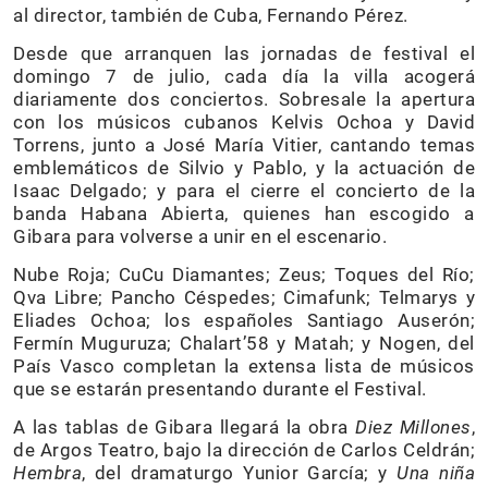
al director, también de Cuba, Fernando Pérez.
Desde que arranquen las jornadas de festival el
domingo 7 de julio, cada día la villa acogerá
diariamente dos conciertos. Sobresale la apertura
con los músicos cubanos Kelvis Ochoa y David
Torrens, junto a José María Vitier, cantando temas
emblemáticos de Silvio y Pablo, y la actuación de
Isaac Delgado; y para el cierre el concierto de la
banda Habana Abierta, quienes han escogido a
Gibara para volverse a unir en el escenario.
Nube Roja; CuCu Diamantes; Zeus; Toques del Río;
Qva Libre; Pancho Céspedes; Cimafunk; Telmarys y
Eliades Ochoa; los españoles Santiago Auserón;
Fermín Muguruza; Chalart’58 y Matah; y Nogen, del
País Vasco completan la extensa lista de músicos
que se estarán presentando durante el Festival.
A las tablas de Gibara llegará la obra
Diez Millones
,
de Argos Teatro, bajo la dirección de Carlos Celdrán;
Hembra
, del dramaturgo Yunior García; y
Una niña