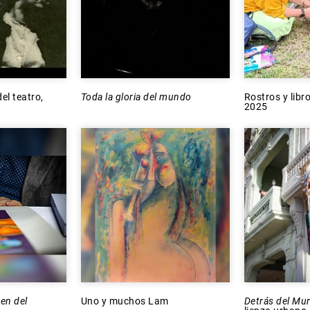
el teatro,
Toda la gloria del mundo
Rostros y libr
2025
en del
Uno y muchos Lam
Detrás del Mu