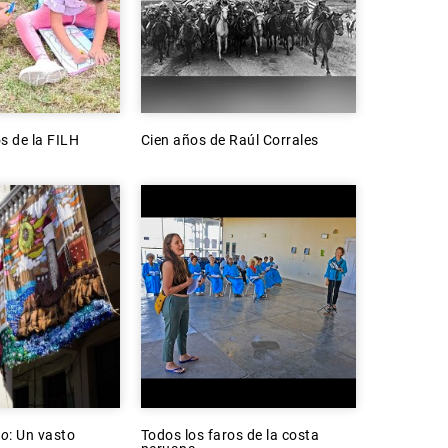
os de la FILH
Cien años de Raúl Corrales
ro
: Un vasto
Todos los faros de la costa