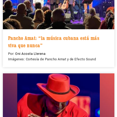
Pancho Amat: “la música cubana está más
viva que nunca”
Por:
Oni Acosta Llerena
Imágenes: Cortesía de Pancho Amat y de Efecto Sound