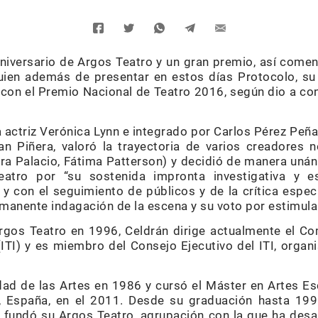
niversario de Argos Teatro y un gran premio, así comen
quien además de presentar en estos días Protocolo, s
con el Premio Nacional de Teatro 2016, según dio a co
la actriz Verónica Lynn e integrado por Carlos Pérez Peñ
an Piñera, valoró la trayectoria de varios creadores 
a Palacio, Fátima Patterson) y decidió de manera uná
atro por “su sostenida impronta investigativa y es
y con el seguimiento de públicos y de la crítica espec
rmanente indagación de la escena y su voto por estimula
rgos Teatro en 1996, Celdrán dirige actualmente el Co
(ITI) y es miembro del Consejo Ejecutivo del ITI, organ
dad de las Artes en 1986 y cursó el Máster en Artes Es
, España, en el 2011. Desde su graduación hasta 19
 fundó su Argos Teatro, agrupación con la que ha desa