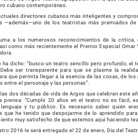
atro cubano contemporáneo.
ctuales directores cubanos más inteligentes y compro
n es —además—uno de los teatristas más premiados de
uma a los numerosos reconocimientos de la crítica, 
 así como más recientemente el Premio Especial Omar V
adora.
o ha dicho: “busco un teatro sencillo pero profundo, el 
 Debe ser transparente para que se plasme la realida
para que permita llegar a la esencia de las cosas, de lo
 entre el personaje y las personas”.
 las dos décadas de vida de Argos que celebran este a
a prensa: “Cumplir 20 años en el teatro no es fácil, es
 lenguaje y tu público. Es necesario saber quién ere
s que he tenido que despojarme de lo aprendido para
siento muy satisfecho de que estemos aquí haciendo teat
tro 2016 le será entregado el 22 de enero, Día del Teat