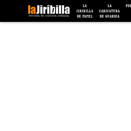
LA
LA
PO
JIRIBILLA
CARICATURA
DE PAPEL
DE GUARDIA