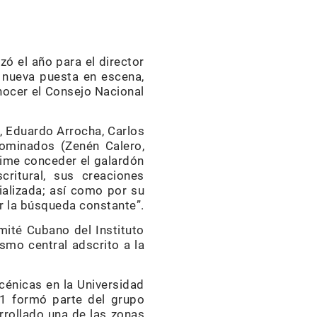
zó el año para el director
u nueva puesta en escena,
nocer el Consejo Nacional
a, Eduardo Arrocha, Carlos
nominados (Zenén Calero,
nime conceder el galardón
critural, sus creaciones
ializada; así como por su
r la búsqueda constante”.
mité Cubano del Instituto
ismo central adscrito a la
cénicas en la Universidad
91 formó parte del grupo
rrollado una de las zonas