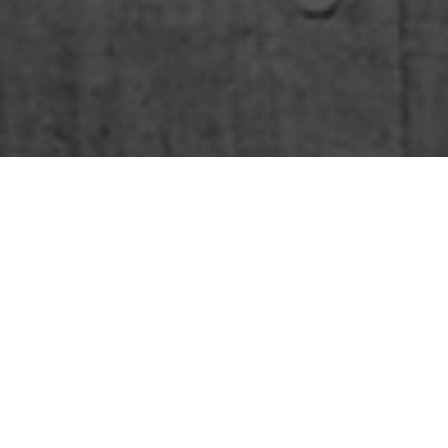
Dos fechas enmarcan 28 años en el tiempo. 28 años
transcurridos desde aquella tarde en que Antonio
Núñez Jiménez creara la Fundación de la Naturaleza
y el Hombre, institución que colmara sus más caras
aspiraciones: lograr que se trabajara por el cuidado
ecológico del entorno con el principio “hacia una
Cultura de la Naturaleza” e introducir en una entidad
—quizás por primera vez— el sentido armónico entre
Medio Ambiente y Sociedad. Buscaba formar una
estrecha imbricación entre ambos y que palabras
como permacultura, ecosistemas, naturaleza,