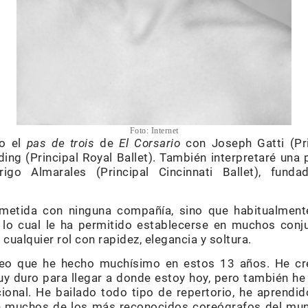
Foto: Internet
do el
pas de trois
de
El Corsario
con Joseph Gatti (Pri
ng (Principal Royal Ballet). También interpretaré un
go Almarales (Principal Cincinnati Ballet), fund
etida con ninguna compañía, sino que habitualmente
 lo cual le ha permitido establecerse en muchos con
cualquier rol con rapidez, elegancia y soltura.
reo que he hecho muchísimo en estos 13 años. He cre
 duro para llegar a donde estoy hoy, pero también he 
ional. He bailado todo tipo de repertorio, he aprendid
n muchos de los más reconocidos coreógrafos del mun