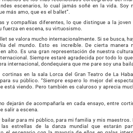
ndes escenarios, lo cual jamás soñé en la vida. Soy
ue más amo, que es el ballet”.
as y compañías diferentes, lo que distingue a la joven 
su fuerza en escena, su virtuosismo.
let se valora mucho internacionalmente. Si se busca, ha
a del mundo. Esto es increíble. De cierta manera
en alto. Es una gran representación de nuestra cultura
internacional. Siempre estaré agradecida por todo lo qu
ra internacional, dondequiera que me pare soy una baila
cortinas en la sala Lorca del Gran Teatro de La Haba
 para su público. “Siempre espero lo mejor del espect
ue está viendo. Pero también es caluroso y aprecia much
no dejarán de acompañarla en cada ensayo, entre cortin
 salir a escena.
 bailar para mi público, para mi familia y mis maestros.
las estrellas de la danza mundial que estarán par
 el escenario con la mayoría de ellos en galas intern