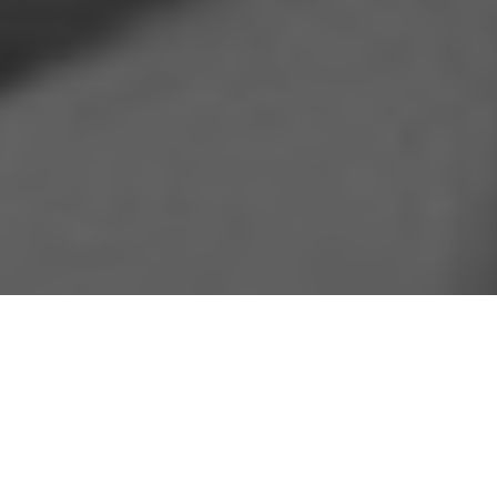
El Premio a la Maestría Artística Cubadisco 2020-
2021 fue concedido al audiovisual
Al fin Lecuona,
del
realizador René Arencibia. El DVD muestra el
concierto titulado “Lecuona y La Habana” que
ofreció el reconocido barítono Ulises Aquino y Ópera
de la Calle junto al Maestro Frank Fernández, la