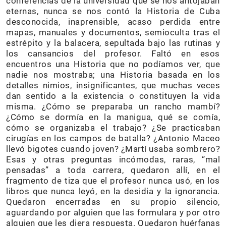
conferencias de la universidad que se nos antojaban
eternas, nunca se nos contó la Historia de Cuba
desconocida, inaprensible, acaso perdida entre
mapas, manuales y documentos, semioculta tras el
estrépito y la balacera, sepultada bajo las rutinas y
los cansancios del profesor. Faltó en esos
encuentros una Historia que no podíamos ver, que
nadie nos mostraba; una Historia basada en los
detalles nimios, insignificantes, que muchas veces
dan sentido a la existencia o constituyen la vida
misma. ¿Cómo se preparaba un rancho mambí?
¿Cómo se dormía en la manigua, qué se comía,
cómo se organizaba el trabajo? ¿Se practicaban
cirugías en los campos de batalla? ¿Antonio Maceo
llevó bigotes cuando joven? ¿Martí usaba sombrero?
Esas y otras preguntas incómodas, raras, “mal
pensadas” a toda carrera, quedaron allí, en el
fragmento de tiza que el profesor nunca usó, en los
libros que nunca leyó, en la desidia y la ignorancia.
Quedaron encerradas en su propio silencio,
aguardando por alguien que las formulara y por otro
alguien que les diera respuesta. Quedaron huérfanas