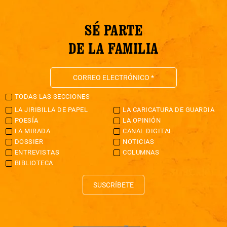
SÉ PARTE
DE LA FAMILIA
TODAS LAS SECCIONES
LA JIRIBILLA DE PAPEL
LA CARICATURA DE GUARDIA
POESÍA
LA OPINIÓN
LA MIRADA
CANAL DIGITAL
DOSSIER
NOTICIAS
ENTREVISTAS
COLUMNAS
BIBLIOTECA
SUSCRÍBETE