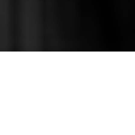
De visita en la Argentina encabezando la delegación
que llegó cuando La Habana es ciudad invitada de la
Feria del Libro, Alpidio Alonso Grau analiza el
presente que atraviesa su país.
En la semana en que comenzó la Feria del Libro, y
con La Habana como ciudad invitada este año, una
delegación cubana visitó la Argentina. La encabeza
el ministro de Cultura, Alpidio Alonso Grau, editor y
poeta, y al mismo tiempo —como suele suceder en
este país asombroso por donde se le mire—