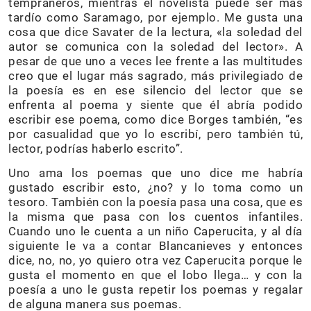
tempraneros, mientras el novelista puede ser más
tardío como Saramago, por ejemplo. Me gusta una
cosa que dice Savater de la lectura, «la soledad del
autor se comunica con la soledad del lector». A
pesar de que uno a veces lee frente a las multitudes
creo que el lugar más sagrado, más privilegiado de
la poesía es en ese silencio del lector que se
enfrenta al poema y siente que él abría podido
escribir ese poema, como dice Borges también, “es
por casualidad que yo lo escribí, pero también tú,
lector, podrías haberlo escrito”.
Uno ama los poemas que uno dice me habría
gustado escribir esto, ¿no? y lo toma como un
tesoro. También con la poesía pasa una cosa, que es
la misma que pasa con los cuentos infantiles.
Cuando uno le cuenta a un niño Caperucita, y al día
siguiente le va a contar Blancanieves y entonces
dice, no, no, yo quiero otra vez Caperucita porque le
gusta el momento en que el lobo llega… y con la
poesía a uno le gusta repetir los poemas y regalar
de alguna manera sus poemas.