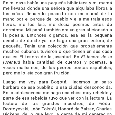
En mi casa había una pequeña biblioteca y mi mamá
me llevaba donde una señora que alquilaba libros a
los niños. Recuerdo pasando con mi mamá de la
mano por el parque del pueblo y ella me traía esos
libros, me los leía, me decía poemas antes de
dormirme. Mi papá también era un gran aficionado a
la poesía. Entonces digamos, esa es la pequeña
semilla de donde yo me hago una gran lectora, de
pequeña. Tenía una colección que probablemente
muchos cubanos tuvieron o que tienen en sus casa
que es El tesoro de la juventud. En
El tesoro de la
juventud
había cantidad de cuentos y poemas, a
veces malísimos, de los peores poetas españoles,
pero me lo leía con gran fruición.
Luego me voy para Bogotá. Hacemos un salto
bárbaro de ese pueblito, a esa ciudad desconocida.
En la adolescencia me hago una chica muy rebelde y
parte de esa rebeldía tuvo que ver con la lectura. La
lectura de los grandes maestros, de Fiódor
Dostoyevski, León Tolstói, Honoré de Balzac, Charles
Dickens, de lo que leyó la gente de mi generación