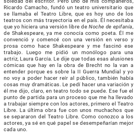
soledad del escritor. Pero uno de mis compañeros,
Ricardo Camacho, fundó un teatro universitario que
se llamaba el Teatro Libre, que es hoy uno de los
teatros con más trayectoria en el país. Él necesitaba
que yo hiciera una versión libre de
Noche de epifanía
,
de Shakespeare, ya me conocía como poeta. Él me
convenció y comencé con una versión en verso y
prosa como hace Shakespeare y me fascinó ese
trabajo. Luego me pidió un monólogo para una
actriz, Laura García. Le dije que todas esas alusiones
cómicas que hay en la obra de Brecht no la van a
entender porque es sobre la II Guerra Mundial y yo
no voy a poder hacer reír al público, también había
cosas muy dramáticas. Le pedí hacer una variación y
él me dijo, claro, en teatro todo se puede. Ese fue el
punto de partida para un proceso que me ha llevado
a trabajar siempre con los actores, primero el Teatro
Libre. La última obra fue con unos muchachos que
se separaron del Teatro Libre. Como conozco a los
actores, ya sé en qué papel se desempeñarían mejor
cada uno.