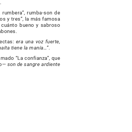
.
ta rumbera”, rumba-son de
dos y tres”, la más famosa
a cuánto bueno y sabroso
mbones.
lectas:
era una voz fuerte,
íta tiene la manía…”
.
amado “La confianza”, que
uo—
son de sangre ardiente