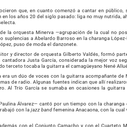
ocieron que, en cuanto comenzó a cantar en público, s
 en los años 20 del siglo pasado: liga no muy nutrida, 
electa.
 de la orquesta Minerva —agrupación de la cual no p
izo suplencias a Abelardo Barroso en la charanga López
López, puso de moda el danzonete.
itor y director de orquesta Gilberto Valdés, formó part
ia cantadora Justa García, considerada la mejor voz s
ado terceto tocaba la guitarra el camagüeyano Nené
Allu
cía era un dúo de voces con la guitarra acompañante de 
mas de radio. Algunas fuentes indican que allí realizar
tro. Al Trío García se sumaba en ocasiones la guitarra
ulina Álvarez— cantó por un tiempo con la charanga 
trabajó con la
jazz band
femenina Anacaona, con la cual v
además con el Conjunto Camacho y con el Cuarteto M