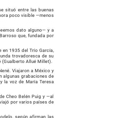
e situó entre las buenas
ahora poco visible —menos
oseemos dato alguno— y a
-Barroso que, fundada por
e en 1935 del Trío García,
egunda trovadoresca de su
é (Gualberto Allué Millet).
Nené. Viajaron a México y
on algunas grabaciones de
 y la voz de María Teresa
de Cheo Belén Puig y —al
iajó por varios países de
odelo, según afirman las