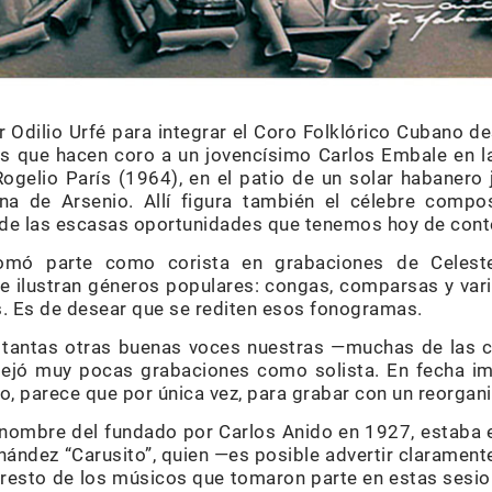
r Odilio Urfé para integrar el Coro Folklórico Cubano d
es que hacen coro a un jovencísimo Carlos Embale en la
Rogelio París (1964), en el patio de un solar habanero
na de Arsenio. Allí figura también el célebre comp
a de las escasas oportunidades que tenemos hoy de cont
omó parte como corista en grabaciones de Celest
 ilustran géneros populares: congas, comparsas y var
s. Es de desear que se rediten esos fonogramas.
antas otras buenas voces nuestras —muchas de las cua
dejó muy pocas grabaciones como solista. En fecha im
o, parece que por única vez, para grabar con un reorgan
 nombre del fundado por Carlos Anido en 1927, estaba
nández “Carusito”, quien —es posible advertir clarament
resto de los músicos que tomaron parte en estas sesio