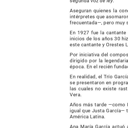
segunda voz
de ley
.
Aseguran quienes la con
intérpretes que asomaron
frecuentada—, pero muy s
En 1927 fue la cantante
inicios de los años 30 h
este cantante y Orestes 
Por iniciativa del compos
dirigido por la legendar
época. En el recién fund
En realidad, el Trío Gar
se presentaron en progra
las cuales no existe ras
Vera.
Años más tarde —como Pa
igual que Justa García— 
América Latina.
Ana María García actuó 