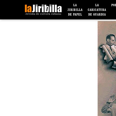
LA
LA
PO
JIRIBILLA
CARICATURA
DE PAPEL
DE GUARDIA