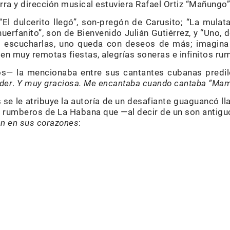
arra y dirección musical estuviera Rafael Ortiz “Mañungo”
El dulcerito llegó”, son-pregón de Carusito; “La mula
huerfanito”, son de Bienvenido Julián Gutiérrez, y “Uno, 
Al escucharlas, uno queda con deseos de más; imagin
en muy remotas fiestas, alegrías soneras e infinitos ru
s— la mencionaba entre sus cantantes cubanas predi
der
.
Y muy graciosa. Me encantaba cuando cantaba “Mama
e le atribuye la autoría de un desafiante guaguancó ll
s rumberos de La Habana que —al decir de un son antig
en en sus corazones
: