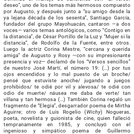
deseo”, uno de los temas más hermosos compuesto
por Augusto, y después junto a “su amigo desde la
ya lejana década de los sesenta”, Santiago García,
fundador del grupo Mayohuacán, cantaron —a dos
voces— varios temas antológicos, como “Contigo en
la distancia”, de César Portillo de la Luz y “Mujer si la
distancia”, de Rodolfo de la Fuente, entre otros.
Luego la actriz Corina Mestre, “cercana y querida
amiga” de Augusto y Rosy —con su impresionante
presencia y voz— declamó de los “Versos sencillos”
de nuestro José Martí, el número 19: (…) por tus
ojos encendidos y lo mal puesto de un broche/
pensé que estuviste anoche/ jugando a juegos
prohibidos/ te odié por vil y alevosa/ te odié con
odio de muerte/ náusea me daba de verte/ tan
villana y tan hermosa (…) También Corina regaló un
fragmento de “Elegía”, desgarrador poema de Mirtha
Aguirre; otro de Luis Rogelio (
Wichy
) Nogueras,
poeta, novelista y guionista de cine, quien falleció
tempranamente en 1985, y concluyó con el
ingenioso y simpático poema de Guillermo