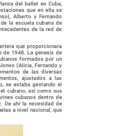
eñanza del ballet en Cuba,
estaciones que en ella se
lonso), Alberto y Fernando
s de la escuela cubana de
antecedentes de la red de
antera que proporcionara
re de 1948. La génesis de
 cubanos formados por un
lonso (Alicia, Fernando y
lementos de las diversas
mentos, ajustados a las
so, se estaba gestando el
llet cubano, así como sus
arines cubanos dentro de
t. De ahí la necesidad de
las a nivel nacional, que