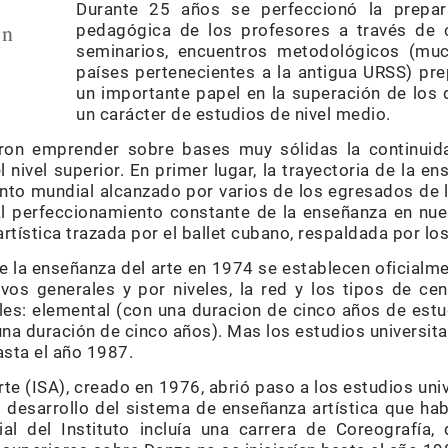
Durante 25 años se perfeccionó la prepara
en
pedagógica de los profesores a través de 
seminarios, encuentros metodológicos (mu
países pertenecientes a la antigua URSS) p
un importante papel en la superación de los
un carácter de estudios de nivel medio.
aron emprender sobre bases muy sólidas la continuida
l nivel superior. En primer lugar, la trayectoria de la en
iento mundial alcanzado por varios de los egresados de 
al perfeccionamiento constante de la enseñanza en nues
rtística trazada por el ballet cubano, respaldada por lo
 la enseñanza del arte en 1974 se establecen oficialme
vos generales y por niveles, la red y los tipos de c
eles: elemental (con una duracion de cinco años de estu
una duración de cinco años). Mas los estudios universi
asta el año 1987.
Arte (ISA), creado en 1976, abrió paso a los estudios univ
desarrollo del sistema de enseñanza artística que habí
al del Instituto incluía una carrera de Coreografía, 