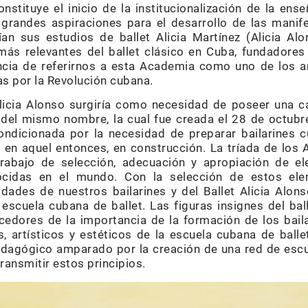
stituye el inicio de la institucionalización de la ens
grandes aspiraciones para el desarrollo de las manif
arían sus estudios de ballet Alicia Martínez (Alicia A
 más relevantes del ballet clásico en Cuba, fundadore
ancia de referirnos a esta Academia como uno de los 
s por la Revolución cubana.
licia Alonso surgiría como necesidad de poseer una c
 del mismo nombre, la cual fue creada el 28 de octub
ndicionada por la necesidad de preparar bailarines
en aquel entonces, en construcción. La tríada de los A
 trabajo de selección, adecuación y apropiación de e
ocidas en el mundo. Con la selección de estos ele
idades de nuestros bailarines y del Ballet Alicia Alon
escuela cubana de ballet. Las figuras insignes del ba
cedores de la importancia de la formación de los bail
s, artísticos y estéticos de la escuela cubana de balle
dagógico amparado por la creación de una red de escue
ransmitir estos principios.