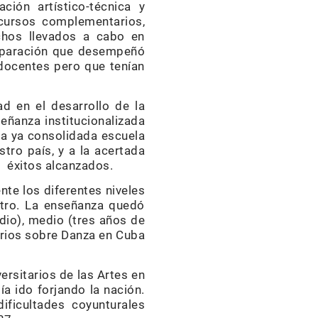
ción artístico-técnica y
cursos complementarios,
chos llevados a cabo en
reparación que desempeñó
 docentes pero que tenían
d en el desarrollo de la
señanza institucionalizada
la ya consolidada escuela
tro país, y a la acertada
s éxitos alcanzados.
nte los diferentes niveles
entro. La enseñanza quedó
dio), medio (tres años de
tarios sobre Danza en Cuba
ersitarios de las Artes en
a ido forjando la nación.
dificultades coyunturales