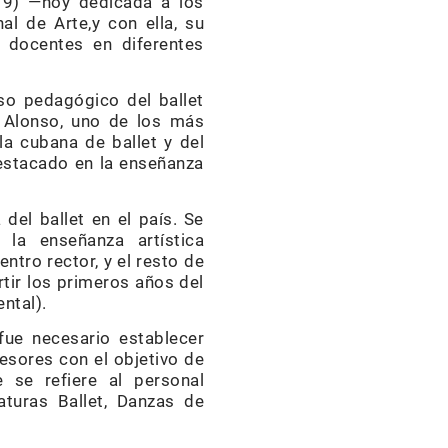
 19) —hoy dedicada a los
l de Arte,y con ella, su
s docentes en diferentes
eso pedagógico del ballet
o Alonso, uno de los más
a cubana de ballet y del
destacado en la enseñanza
del ballet en el país. Se
la enseñanza artística
tro rector, y el resto de
tir los primeros años del
ntal).
fue necesario establecer
esores con el objetivo de
 se refiere al personal
aturas Ballet, Danzas de