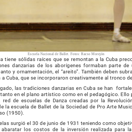
Escuela Nacional de Ballet. Fotos: Racso Morejón
ia tiene sólidas raíces que se remontan a la Cuba pre
iones danzarias de los aborígenes formaban parte de 
canto y ornamentación, el “areito”. También deben subra
s a Cuba, que se incorporaron creativamente al tronco de
gado, las tradiciones danzarias en Cuba se han fortale
 tanto en el plano artístico como en el pedagógico. Ello 
a red de escuelas de Danza creadas por la Revoluci
e la escuela de Ballet de la Sociedad de Pro Arte Musi
so (1950).
las surgió el 30 de junio de 1931 teniendo como objetiv
abaratar los costos de la inversión realizada para l