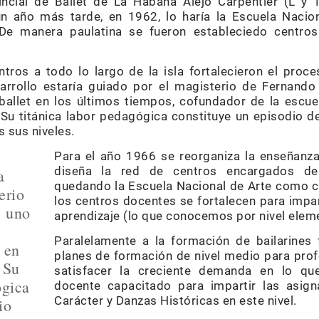
incial de Ballet de La Habana Alejo Carpentier (L y
n año más tarde, en 1962, lo haría la Escuela Naciona
 De manera paulatina se fueron estableciedo centro
tros a todo lo largo de la isla fortalecieron el proc
arrollo estaría guiado por el magisterio de Fernand
allet en los últimos tiempos, cofundador de la escuel
 Su titánica labor pedagógica constituye un episodio 
s sus niveles.
Para el año 1966 se reorganiza la enseñanza 
diseña la red de centros encargados de 
a
quedando la Escuela Nacional de Arte como cen
erio
los centros docentes se fortalecen para impar
, uno
aprendizaje (lo que conocemos por nivel eleme
Paralelamente a la formación de bailarines 
 en
planes de formación de nivel medio para prof
 Su
satisfacer la creciente demanda en lo que
ógica
docente capacitado para impartir las asign
Carácter y Danzas Históricas en este nivel.
io