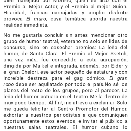
bien manejado por Moreno, quien se alzó con el
Premio al Mejor Actor, y el Premio al mejor Guion.
Hilaridad, francas carcajadas y amplio disfrute
provoca
El muro
, cuya temática aborda nuestra
realidad inmediata.
No me gustaría concluir sin antes mencionar otro
grupo de humor teatral, veterano no solo en lides de
concurso, sino en cosechar premios: La leña del
humor, de Santa Clara. El Premio al Mejor Sketch,
una vez más, fue concedido a esta agrupación,
dirigida por Maikel e integrada, además, por Eider y
el gran Chelori, ese actor pequeño de estatura y con
increíble destreza para el gag cómico.
El gran
robo
debe ser aquilatado por todo el país.No sé los
planes del resto de los grupos, pero al parecer, La
leña del humor actuará en el Teatro Mella dentro de
muy poco tiempo. ¡Al fin!, me atrevo a exclamar. Solo
me queda felicitar al Centro Promotor del Humor,
exhortar a nuestros periodistas a que comuniquen
oportunamente estos eventos, e invitar al público a
nuestras salas teatrales. El humor cubano lo