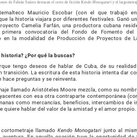
iones de Fabián Suárez destacan el corto de ficción
Kendo Monogatari
y el largometra
atemalteco Mauricio Escobar (con el que trabajó e
 que la historia viajara por diferentes festivales. Ganó 
proyecto Camelia Farfán, una productora cubana resid
a primera convocatoria del Fondo de Fomento del
do en la modalidad de Producción de Proyectos de L
 historia? ¿Por qué la buscas?
orque tengo deseos de hablar de Cuba, de su realidad 
 transición. La escritura de esta historia intenta dar 
 hace preguntas y se reinventa.
naje llamado Aristóteles Moore mezcla, como su nombre 
dyacentes con esa otra contraparte contemporánea (con
manas como mercancías, beneficios, intercambios de i
e quiere hablar del valor de la amistad y el amor propio.
n cortometraje llamado
Kendo Monogatari
junto al mis
aventura. En aquella ocasión tuve la oportunidad de 