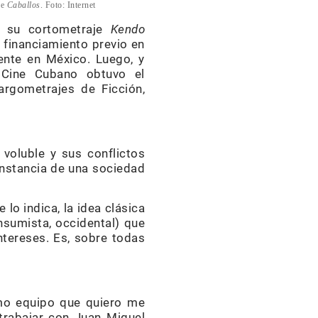
je
Caballos
. Foto: Internet
n su cortometraje
Kendo
un financiamiento previo en
ente en México. Luego, y
 Cine Cubano obtuvo el
argometrajes de Ficción,
voluble y sus conflictos
constancia de una sociedad
lo indica, la idea clásica
sumista, occidental) que
ntereses. Es, sobre todas
mo equipo que quiero me
trabajar con Juan Miguel