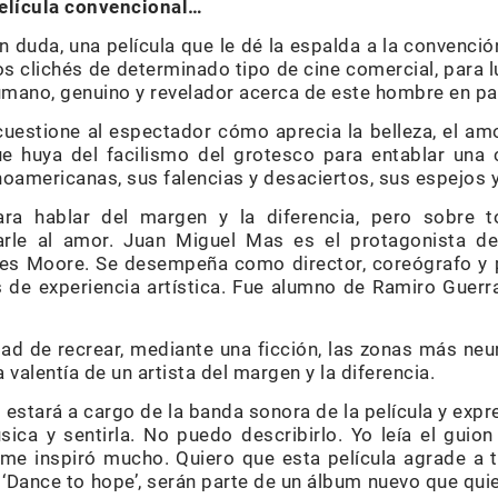
película convencional…
n duda, una película que le dé la espalda a la convención
os clichés de determinado tipo de cine comercial, para 
umano, genuino y revelador acerca de este hombre en par
cuestione al espectador cómo aprecia la belleza, el amor
 huya del facilismo del grotesco para entablar una 
noamericanas, sus falencias y desaciertos, sus espejos 
ara hablar del margen y la diferencia, pero sobre 
rle al amor. Juan Miguel Mas es el protagonista de
teles Moore. Se desempeña como director, coreógrafo y
de experiencia artística. Fue alumno de Ramiro Guerra
idad de recrear, mediante una ficción, las zonas más neu
la valentía de un artista del margen y la diferencia.
stará a cargo de la banda sonora de la película y expr
sica y sentirla. No puedo describirlo. Yo leía el guio
 me inspiró mucho. Quiero que esta película agrade a
‘Dance to hope’, serán parte de un álbum nuevo que qui