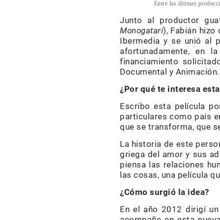
Entre las últimas producc
Junto al productor gu
Monogatari
), Fabián hizo
Ibermedia y se unió al 
afortunadamente, en l
financiamiento solicita
Documental y Animación.
¿Por qué te interesa esta
Escribo esta película p
particulares como país en
que se transforma, que se
La historia de este perso
griega del amor y sus a
piensa las relaciones hu
las cosas, una película qu
¿Cómo surgió la idea?
En el año 2012 dirigí u
acompañe en esta nueva 