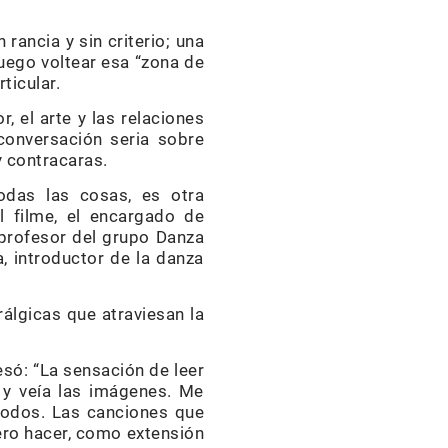
 rancia y sin criterio; una
luego voltear esa “zona de
ticular.
, el arte y las relaciones
conversación seria sobre
y contracaras.
todas las cosas, es otra
l filme, el encargado de
 profesor del grupo Danza
, introductor de la danza
rálgicas que atraviesan la
esó: “La sensación de leer
n y veía las imágenes. Me
 todos. Las canciones que
ero hacer, como extensión