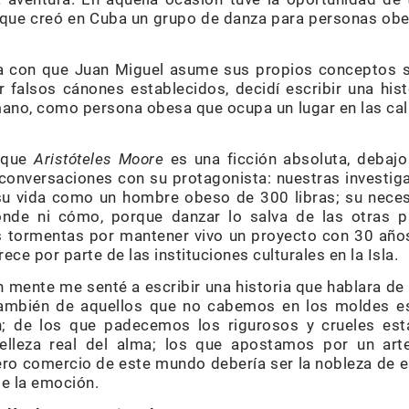
o” que creó en Cuba un grupo de danza para personas ob
a con que Juan Miguel asume sus propios conceptos sob
r falsos cánones establecidos, decidí escribir una hist
no, como persona obesa que ocupa un lugar en las calles
 que
Aristóteles Moore
es una ficción absoluta, debajo
conversaciones con su protagonista: nuestras investiga
 su vida como un hombre obeso de 300 libras; su nece
nde ni cómo, porque danzar lo salva de las otras p
 tormentas por mantener vivo un proyecto con 30 años
ce por parte de las instituciones culturales en la Isla.
 mente me senté a escribir una historia que hablara de 
también de aquellos que no cabemos en los moldes e
ón; de los que padecemos los rigurosos y crueles est
elleza real del alma; los que apostamos por un arte
o comercio de este mundo debería ser la nobleza de es
de la emoción.