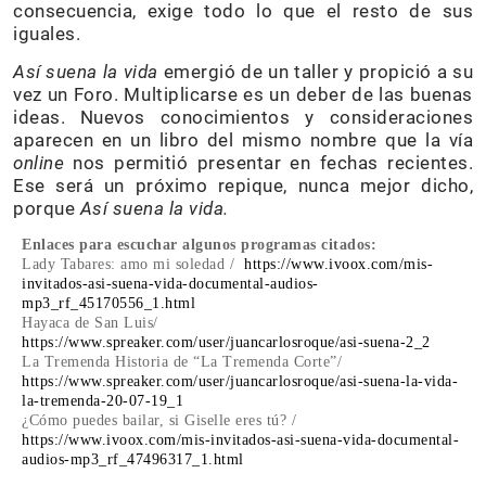
consecuencia, exige todo lo que el resto de sus
iguales.
Así suena la vida
emergió de un taller y propició a su
vez un Foro. Multiplicarse es un deber de las buenas
ideas. Nuevos conocimientos y consideraciones
aparecen en un libro del mismo nombre que la vía
online
nos permitió presentar en fechas recientes.
Ese será un próximo repique, nunca mejor dicho,
porque
Así suena la vida.
Enlaces para escuchar algunos programas citados:
Lady Tabares: amo mi soledad /
https://www.ivoox.com/mis-
invitados-asi-suena-vida-documental-audios-
mp3_rf_45170556_1.html
Hayaca de San Luis/
https://www.spreaker.com/user/juancarlosroque/asi-suena-2_2
La Tremenda Historia de “La Tremenda Corte”/
https://www.spreaker.com/user/juancarlosroque/asi-suena-la-vida-
la-tremenda-20-07-19_1
¿Cómo puedes bailar, si Giselle eres tú? /
https://www.ivoox.com/mis-invitados-asi-suena-vida-documental-
audios-mp3_rf_47496317_1.html