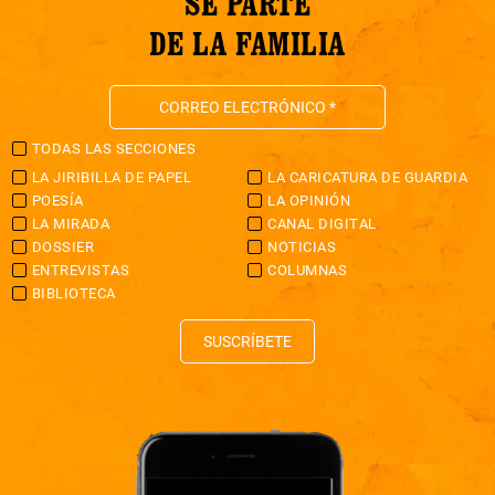
SÉ PARTE
DE LA FAMILIA
TODAS LAS SECCIONES
LA JIRIBILLA DE PAPEL
LA CARICATURA DE GUARDIA
POESÍA
LA OPINIÓN
LA MIRADA
CANAL DIGITAL
DOSSIER
NOTICIAS
ENTREVISTAS
COLUMNAS
BIBLIOTECA
SUSCRÍBETE