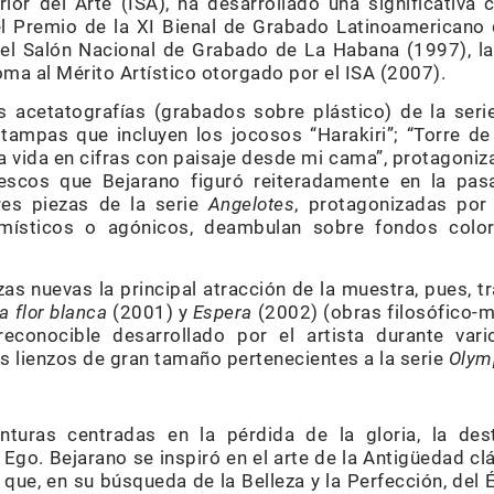
ior del Arte (ISA), ha desarrollado una significativa 
el Premio de la XI Bienal de Grabado Latinoamericano 
el Salón Nacional de Grabado de La Habana (1997), la 
oma al Mérito Artístico otorgado por el ISA (2007).
s acetatografías (grabados sobre plástico) de la ser
tampas que incluyen los jocosos “Harakiri”; “Torre de
“La vida en cifras con paisaje desde mi cama”, protagon
otescos que Bejarano figuró reiteradamente en la pa
es piezas de la serie
Angelotes
, protagonizadas por
 místicos o agónicos, deambulan sobre fondos colo
as nuevas la principal atracción de la muestra, pues, tra
a flor blanca
(2001) y
Espera
(2002) (obras filosófico-m
reconocible desarrollado por el artista durante va
s lienzos de gran tamaño pertenecientes a la serie
Olym
nturas centradas en la pérdida de la gloria, la des
 Ego. Bejarano se inspiró en el arte de la Antigüedad c
que, en su búsqueda de la Belleza y la Perfección, del 