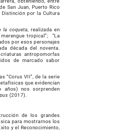
carrera, obteniendo, entre
de San Juan, Puerto Rico
Distinción por la Cultura
ie
la coqueta
, realizada en
 merengue tropical”; “La
izados por esos personajes
sada década del noventa.
 criaturas antropomorfas
ridos de marcado sabor
s “Corus VII”, de la serie
etafísicas que evidencian
rio años) nos sorprenden
pus
(2017).
trucción de los grandes
lásica para mostrarnos los
Éxito y el Reconocimiento,