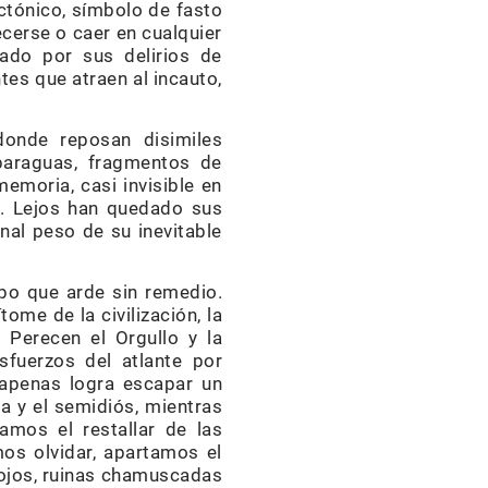
ctónico, símbolo de fasto
cerse o caer en cualquier
sado por sus delirios de
tes que atraen al incauto,
onde reposan disimiles
n paraguas, fragmentos de
emoria, casi invisible en
a. Lejos han quedado sus
al peso de su inevitable
mpo que arde sin remedio.
ome de la civilización, la
 Perecen el Orgullo y la
esfuerzos del atlante por
n apenas logra escapar un
sa y el semidiós, mientras
mos el restallar de las
os olvidar, apartamos el
pojos, ruinas chamuscadas