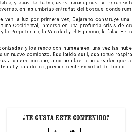
table, y esas deidades, esos paradigmas, si logran sob
avernas, en las umbrías entrañas del bosque, donde rumia
ue ven la luz por primera vez, Bejarano construye un
ltura Occidental, inmersa en una profunda crisis de cre
 y la Prepotencia, la Vanidad y el Egoísmo, la falsa Fe p
sas.
rbonizadas y los rescoldos humeantes, una vez las nube
 de un nuevo comienzo. Ese latido sutil, esa tenue respir
nos a un ser humano, a un hombre, a un creador que, a
ental y paradójico, precisamente en virtud del fuego.
¿TE GUSTA ESTE CONTENIDO?