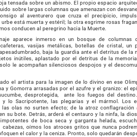
oja tensada sobre un abismo. El propio espacio arquite
struido sobre largas columnas que amenazan con desvane
nsigo al aventurero que cruza el precipicio, impul
 urbe está muerta y estéril; la otra esgrime rosas fragan
os conducen al peregrino hacia la Muerte.
sonaje aparece inmerso en un bosque de columnas d
cafeteras, vasijas metálicas, botellas de cristal, u
apesadumbrado, baja la guardia ante el detritus de la m
os inútiles, aplastado por el detritus de la memori
 solo le acompañan silenciosos despojos y el descomun
vado el artista para la imagen de lo divino en ese Oli
a y Gomorra arrasadas por el azufre y el granizo: el epít
ucumbe, desprotegida, ante los fuegos del destino.
l y lo Sacripotente, las plegarias y el mármol. Los 
a las olas no surten efecto; de la atroz conflagració
n su bote. Detrás, arderá el centauro y la ninfa, la dio
 impotentes de boca seca y garganta helada, escucha
 cabezas, oímos los atroces gritos que nunca podrem
ofoquen el calor y la ceniza. Pronto, solo quedarán des