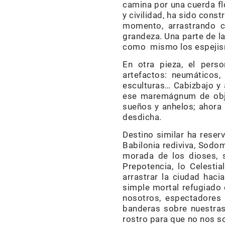
camina por una cuerda fl
y civilidad, ha sido con
momento, arrastrando co
grandeza. Una parte de la
como mismo los espejism
En otra pieza, el per
artefactos: neumáticos, 
esculturas… Cabizbajo y 
ese maremágnum de objet
sueños y anhelos; ahora
desdicha.
Destino similar ha reser
Babilonia rediviva, Sodom
morada de los dioses, s
Prepotencia, lo Celestia
arrastrar la ciudad haci
simple mortal refugiado e
nosotros, espectadores
banderas sobre nuestras
rostro para que no nos s