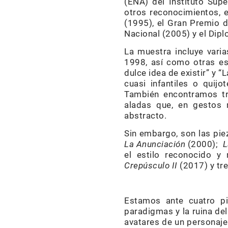
(ENA) del Instituto Super
otros reconocimientos, 
(1995), el Gran Premio d
Nacional (2005) y el Dipl
La muestra incluye varia
1998, así como otras es
dulce idea de existir” y 
cuasi infantiles o quij
También encontramos tr
aladas que, en gestos
abstracto.
Sin embargo, son las piez
La Anunciación
(2000);
L
el estilo reconocido y 
Crepúsculo II
(2017) y tre
Estamos ante cuatro pi
paradigmas y la ruina del
avatares de un personaje 