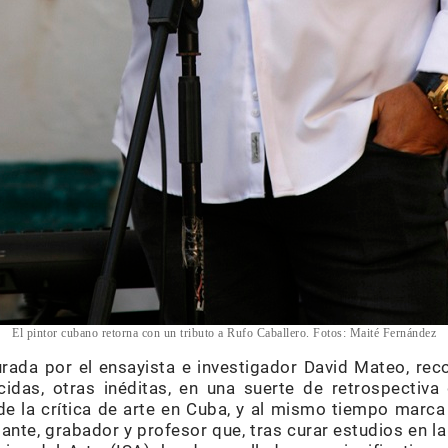
El pintor cubano retorna con un tributo a Rufo Caballero. Fotos: Maité Fernández
urada por el ensayista e investigador David Mateo, re
idas, otras inéditas, en una suerte de retrospectiva
 de la crítica de arte en Cuba, y al mismo tiempo marc
ujante, grabador y profesor que, tras curar estudios en l