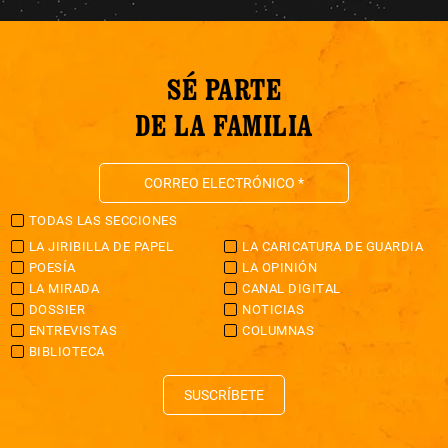
SÉ PARTE
DE LA FAMILIA
TODAS LAS SECCIONES
LA JIRIBILLA DE PAPEL
LA CARICATURA DE GUARDIA
POESÍA
LA OPINIÓN
LA MIRADA
CANAL DIGITAL
DOSSIER
NOTICIAS
ENTREVISTAS
COLUMNAS
BIBLIOTECA
SUSCRÍBETE