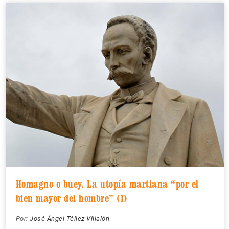
Homagno o buey. La utopía martiana “por el
bien mayor del hombre” (I)
Por:
José Ángel Téllez Villalón