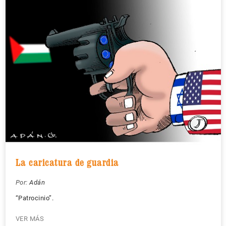
La caricatura de guardia
Por:
Adán
“Patrocinio”.
VER MÁS