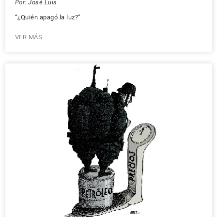
Por:
José Luis
“¿Quién apagó la luz?”
VER MÁS