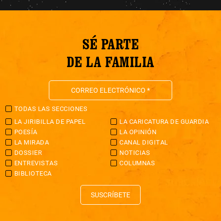
SÉ PARTE
DE LA FAMILIA
TODAS LAS SECCIONES
LA JIRIBILLA DE PAPEL
LA CARICATURA DE GUARDIA
POESÍA
LA OPINIÓN
LA MIRADA
CANAL DIGITAL
DOSSIER
NOTICIAS
ENTREVISTAS
COLUMNAS
BIBLIOTECA
SUSCRÍBETE