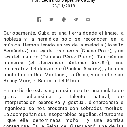
Por:
Leonardo Depestre Catony
23/11/2018
Curiosamente, Cuba es una tierra donde el linaje, la
nobleza y la heráldica solo se reconocen en la
música. Hemos tenido un rey de la melodía (Joseíto
Fernández), un rey de los cueros (Chano Pozo), y un
rey del mambo (Dámaso Pérez Prado). También un
monarca (el danzonero Antonio Arcaño), una
emperatriz del danzonete (Paulina Álvarez), y hemos
contado con Rita Montaner, La Única
,
y con el señor
Benny Moré, el Bárbaro del Ritmo.
En medio de esta singularísima corte, una mulata de
gracia cubanísima y talento natural, de
interpretación expresiva y gestual, dicharachera e
ingeniosa, se nos presenta con sobrados méritos.
La acompañan sus inseparables argollas, el turbante
—que ella denominaba moño
—
y una sonrisa
contagiosa. Es la Reina del Guaguancó, una de las