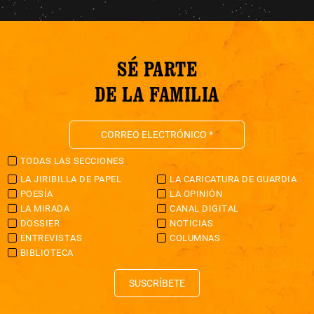
SÉ PARTE
DE LA FAMILIA
TODAS LAS SECCIONES
LA JIRIBILLA DE PAPEL
LA CARICATURA DE GUARDIA
POESÍA
LA OPINIÓN
LA MIRADA
CANAL DIGITAL
DOSSIER
NOTICIAS
ENTREVISTAS
COLUMNAS
BIBLIOTECA
SUSCRÍBETE