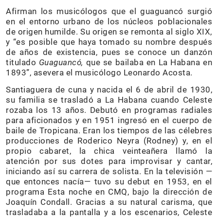
Afirman los musicólogos que el guaguancó surgió
en el entorno urbano de los núcleos poblacionales
de origen humilde. Su origen se remonta al siglo XIX,
y “es posible que haya tomado su nombre después
de años de existencia, pues se conoce un danzón
titulado
Guaguancó,
que se bailaba en La Habana en
1893”, asevera el musicólogo Leonardo Acosta.
Santiaguera de cuna y nacida el 6 de abril de 1930,
su familia se trasladó a La Habana cuando Celeste
rozaba los 13 años. Debutó en programas radiales
para aficionados y en 1951 ingresó en el cuerpo de
baile de Tropicana. Eran los tiempos de las célebres
producciones de Roderico Neyra (Rodney) y, en el
propio cabaret, la chica veinteañera llamó la
atención por sus dotes para improvisar y cantar,
iniciando así su carrera de solista. En la televisión —
que entonces nacía— tuvo su debut en 1953, en el
programa Esta noche en CMQ, bajo la dirección de
Joaquín Condall. Gracias a su natural carisma, que
trasladaba a la pantalla y a los escenarios, Celeste