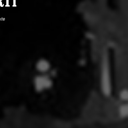
RTÍ
ate