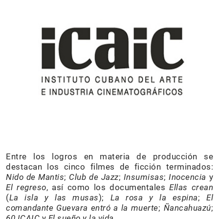
Entre los logros en materia de producción se
destacan los cinco filmes de ficción terminados:
Nido de Mantis
;
Club de Jazz
;
Insumisas
;
Inocencia
y
El regreso
, así como los documentales
Ellas crean
(
La isla y las musas
);
La rosa y la espina
;
El
comandante Guevara entró a la muerte
;
Ñancahuazú
;
60 ICAIC
y
El sueño y la vida.