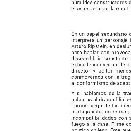
humildes constructores de
ellos espera por la opor
En un papel secundario
interpreta un personaje
Arturo Ripstein, en deslu
para hablar con provoca
desequilibrio constant
extiende inmisericorde d
director y editor menos
conmovernos con la trag
al conformismo de acepta
Y si hablamos de la tra
palabras al drama filial
E
Larraín luego de las m
protagonista, un coreóg
incompatibilidades con s
fuego a la casa. Filme c
político chileno,
Ema
pue