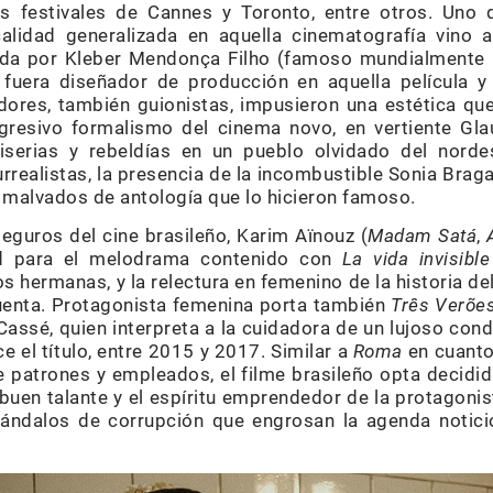
s festivales de Cannes y Toronto, entre otros. Uno 
calidad generalizada en aquella cinematografía vino a
gida por Kleber Mendonça Filho (famoso mundialmente 
n fuera diseñador de producción en aquella película y
dores, también guionistas, impusieron una estética q
agresivo formalismo del cinema novo, en vertiente Gl
miserias y rebeldías en un pueblo olvidado del nordes
urrealistas, la presencia de la incombustible Sonia Braga
s malvados de antología que lo hicieron famoso.
eguros del cine brasileño, Karim Aïnouz (
Madam Satá
,
ad para el melodrama contenido con
La vida invisibl
s hermanas, y la relectura en femenino de la historia del
uenta. Protagonista femenina porta también
Três Verõe
Cassé, quien interpreta a la cuidadora de un lujoso cond
e el título, entre 2015 y 2017. Similar a
Roma
en cuanto 
re patrones y empleados, el filme brasileño opta decidi
l buen talante y el espíritu emprendedor de la protagonis
cándalos de corrupción que engrosan la agenda notici