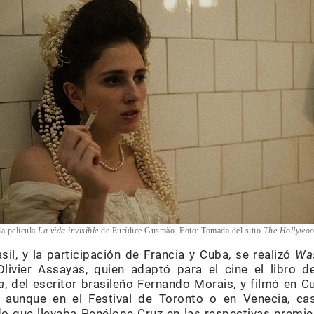
la película
La vida invisible
de Eurídice Gusmão. Foto: Tomada del sitio
The Hollywoo
il, y la participación de Francia y Cuba, se realizó
Wa
 Olivier Assayas, quien adaptó para el cine el libro 
a
, del escritor brasileño Fernando Morais, y filmó en C
 Y aunque en el Festival de Toronto o en Venecia, ca
do que llevaba Penélope Cruz en las respectivas premie