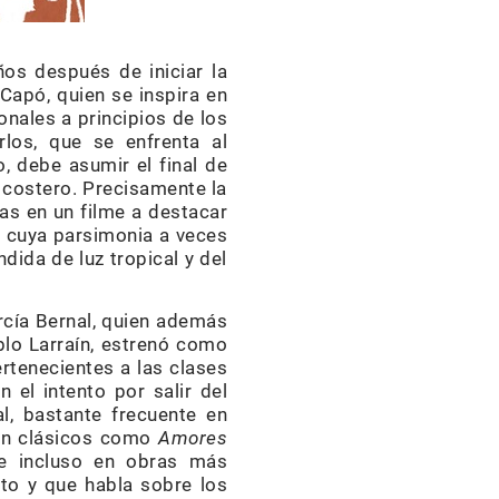
ños después de iniciar la
Capó, quien se inspira en
onales a principios de los
los, que se enfrenta al
, debe asumir el final de
o costero. Precisamente la
as en un filme a destacar
ad cuya parsimonia a veces
dida de luz tropical y del
cía Bernal, quien además
blo Larraín, estrenó como
ertenecientes a las clases
el intento por salir del
al, bastante frecuente en
 en clásicos como
Amores
e incluso en obras más
nto y que habla sobre los