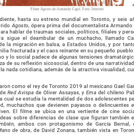
Filme
Agosto
de Armando Capó. Foto: Internet
iente, hasta su estreno mundial en Toronto, y seis a
rrido
Agosto
, ópera prima del documentalista Armando 
ara hablar de traumas sociales, políticos, filiales y pers
a sigue el deambular de un muchacho, llamado Car
e la migración en balsa, a Estados Unidos, y por tanto
ilia fracturada y el caos reinante en su pequeño puebl
imo y lo social padece de algunas tensiones dramatúrgic
za de su reflexión sicosocial, dentro de una narrativid
 la nada cotidiana, además de la atractiva visualidad, cun
ron como el rey de Toronto 2019 al mexicano Gael Gar
 de
Red Avispa
de Oliver Assayas, y
Ema
del chileno Pa
 la cual se estudia la mentalidad de dos adolescentes p
d, muchachos que devienen payasos o delincuentes en 
ven. El filme se ubica en una vertiente de cine soci
deas sobre diferencias de clase que figuran también
mbién
, ambos con protagonismo de García Bernal, 
Mano de obra
, de David Zonana, también vista en Toro