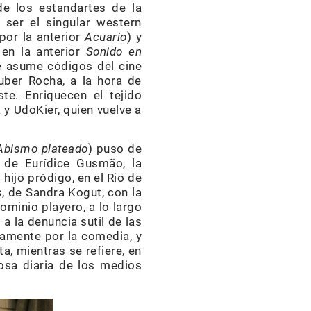
de los estandartes de la
 ser el singular western
por la anterior
Acuario
) y
 en la anterior
Sonido en
ue asume códigos del cine
auber Rocha, a la hora de
te. Enriquecen el tejido
 y UdoKier, quien vuelve a
Abismo plateado
) puso de
e
de Eurídice Gusmão, la
 hijo pródigo, en el Rio de
s
, de Sandra Kogut, con la
ominio playero, a lo largo
a la denuncia sutil de las
damente por la comedia, y
ta, mientras se refiere, en
osa diaria de los medios