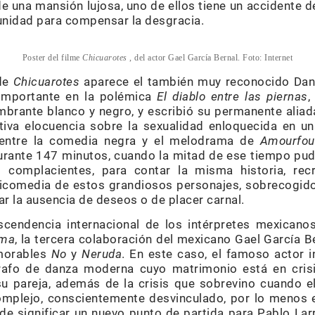
 una mansión lujosa, uno de ellos tiene un accidente d
tunidad para compensar la desgracia.
Poster del filme
Chicuarotes
, del actor Gael García Bernal. Foto: Internet
 de
Chicuarotes
aparece el también muy reconocido Dan
 importante en la polémica
El diablo entre las piernas
,
mbrante blanco y negro, y escribió su permanente aliad
tiva elocuencia sobre la sexualidad enloquecida en un
e entre la comedia negra y el melodrama de
Amourfou
urante 147 minutos, cuando la mitad de ese tiempo pu
 complacientes, para contar la misma historia, rec
icomedia de estos grandiosos personajes, sobrecogidos
r la ausencia de deseos o de placer carnal.
scendencia internacional de los intérpretes mexican
ma
, la tercera colaboración del mexicano Gael García B
emorables
No
y
Neruda
. En este caso, el famoso actor i
rafo de danza moderna cuyo matrimonio está en cris
u pareja, además de la crisis que sobrevino cuando el
omplejo, conscientemente desvinculado, por lo menos 
de significar un nuevo punto de partida para Pablo Larr