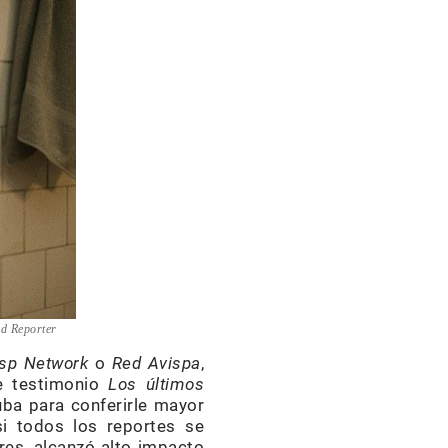
d Reporter
sp Network
o
Red Avispa
,
de testimonio
Los últimos
uba para conferirle mayor
si todos los reportes se
res, alcanzó alto impacto