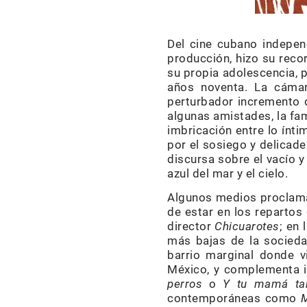
Del cine cubano independ
producción, hizo su reco
su propia adolescencia, p
años noventa. La cámar
perturbador incremento d
algunas amistades, la fam
imbricación entre lo ínt
por el sosiego y delicade
discursa sobre el vacío y
azul del mar y el cielo.
Algunos medios proclama
de estar en los repartos
director
Chicuarotes
; en
más bajas de la socieda
barrio marginal donde vi
México, y complementa i
perros
o
Y tu mamá ta
contemporáneas como