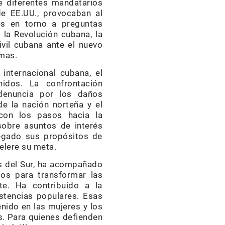
de diferentes mandatarios
e EE.UU., provocaban al
es en torno a preguntas
 la Revolución cubana, la
vil cubana ante el nuevo
emas.
internacional cubana, el
idos. La confrontación
 denuncia por los daños
e la nación norteña y el
 con los pasos hacia la
 sobre asuntos de interés
negado sus propósitos de
elere su meta.
s del Sur, ha acompañado
pos para transformar las
te. Ha contribuido a la
istencias populares. Esas
enido en las mujeres y los
s. Para quienes defienden