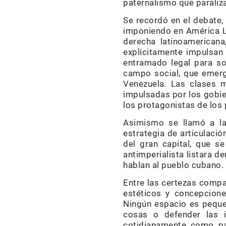
paternalismo que paraliza
Se recordó en el debate,
imponiendo en América La
derecha latinoamerican
explícitamente impulsan
entramado legal para soc
campo social, que emerge
Venezuela. Las clases 
impulsadas por los gobie
los protagonistas de los
Asimismo se llamó a la
estrategia de articulació
del gran capital, que s
antimperialista listara 
hablan al pueblo cubano.
Entre las certezas compa
estéticos y concepciones
Ningún espacio es peque
cosas o defender las id
cotidianamente como p