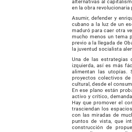
alternativas al capitalis
en la obra revolucionaria
Asumir, defender y enri
cubano a la luz de un e
maduró para caer otra ve
mucho menos un tema par
previo a la llegada de O
la juventud socialista al
Una de las estrategias 
izquierda, así es más fá
alimentan las utopías.
proyectos colectivos de
cultural, desde el consu
En ese plano están prob
activo y crítico, demanda
Hay que promover el con
trasciendan los espacios
con las miradas de much
puntos de vista, que in
construcción de propue