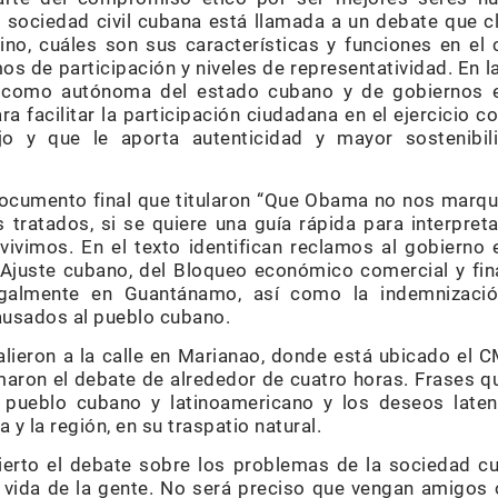
la sociedad civil cubana está llamada a un debate que c
no, cuáles son sus características y funciones en el 
 de participación y niveles de representatividad. En las
 como autónoma del estado cubano y de gobiernos e
a facilitar la participación ciudadana en el ejercicio co
o y que le aporta autenticidad y mayor sostenibi
ocumento final que titularon “Que Obama no nos marque
 tratados, si se quiere una guía rápida para interpret
vivimos. En el texto identifican reclamos al gobierno
 Ajuste cubano, del Bloqueo económico comercial y fina
legalmente en Guantánamo, así como la indemnizaci
ausados al pueblo cubano.
salieron a la calle en Marianao, donde está ubicado el 
aron el debate de alrededor de cuatro horas. Frases q
l pueblo cubano y latinoamericano y los deseos late
 y la región, en su traspatio natural.
abierto el debate sobre los problemas de la sociedad 
 vida de la gente. No será preciso que vengan amigos 