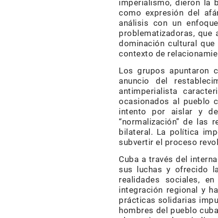
imperialismo, dieron la 
como expresión del afá
análisis con un enfoqu
problematizadoras, que a
dominación cultural que
contexto de relacionamie
Los grupos apuntaron co
anuncio del restablec
antimperialista caract
ocasionados al pueblo c
intento por aislar y d
“normalización” de las r
bilateral. La política 
subvertir el proceso revo
Cuba a través del inter
sus luchas y ofrecido l
realidades sociales, e
integración regional y h
prácticas solidarias impu
hombres del pueblo cuban