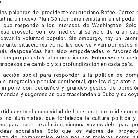
.
 las palabras del presidente ecuatoriano Rafael Correa
tina un nuevo Plan Cóndor para reinstalar en el poder 
a, que responde a los intereses de Washington. Sol
 ese proyecto son los medios al servicio del gran cap
avar la voluntad popular. Sin embargo, hay un latent
 ante situaciones como las que se viven por estos dí
más desposeídas han sido empoderadas o favorecidas
rnos progresistas latinoamericanos. Entonces los sect
 procesos de cambio y su profundización en cada país.
 acción social para responder a la política de domi
n e integración popular continental, que les diga
stop
a 
e impone con pequeños y grandes gestos de opresión
demandas y sugerencias que trascienden a Cuba y su coy
rtidas están la necesidad de hacer un trabajo ideológic
 no iluministas, que fortalezca la cultura política y 
ño para hacer revolución, ninguna voz es débil para p
eas socialistas. Solo que los valores del proyecto
arte del compromiso ético por ser mejores seres h