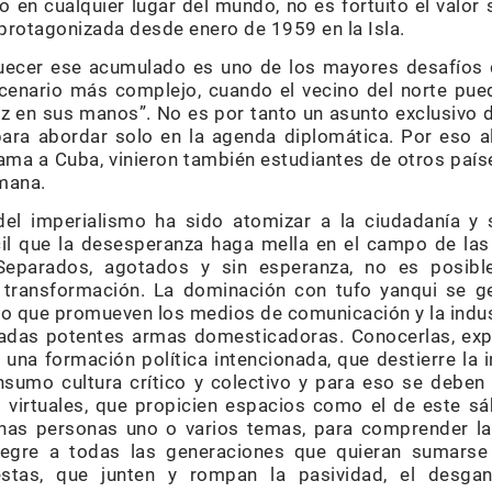
mo en cualquier lugar del mundo, no es fortuito el valo
 protagonizada desde enero de 1959 en la Isla.
quecer ese acumulado es uno de los mayores desafíos d
scenario más complejo, cuando el vecino del norte pue
z en sus manos”. No es por tanto un asunto exclusivo 
a abordar solo en la agenda diplomática. Por eso a
bama a Cuba, vinieron también estudiantes de otros país
emana.
del imperialismo ha sido atomizar a la ciudadanía y 
cil que la desesperanza haga mella en el campo de la
 Separados, agotados y sin esperanza, no es posib
 transformación. La dominación con tufo yanqui se g
mo que promueven los medios de comunicación y la indus
adas potentes armas domesticadoras. Conocerlas, expo
 una formación política intencionada, que destierre la 
sumo cultura crítico y colectivo y para eso se deben 
 virtuales, que propicien espacios como el de este s
as personas uno o varios temas, para comprender la
tegre a todas las generaciones que quieran sumarse 
stas, que junten y rompan la pasividad, el desgan