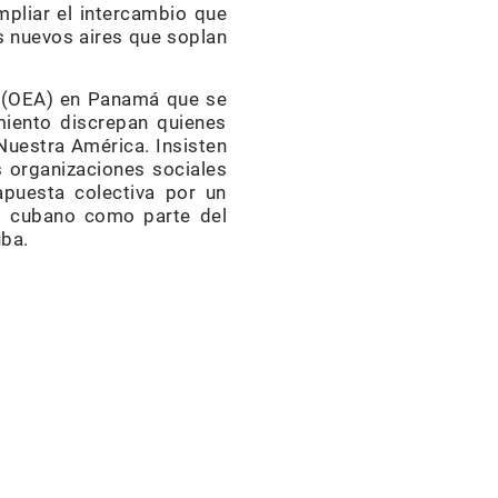
mpliar el intercambio que
os nuevos aires que soplan
s (OEA) en Panamá que se
miento discrepan quienes
 Nuestra América. Insisten
s organizaciones sociales
apuesta colectiva por un
ro cubano como parte del
uba.