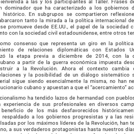
bienvenida a las y los participantes al Taller. Frases 
n dominador que ha caracterizado a los gobiernos d
e histórico. En subgrupos se compartieron reflexion
barcaron tanto la mirada a la política internacional de
 se promueve desde EE.UU., el papel de la sociedad ci
nto con la sociedad civil estadounidense, entre otros t
mo consenso que representa un giro en la política 
imiento de relaciones diplomáticas con Estados Un
erizó la etapa previa a diciembre de 2014, con la
ubano a partir de la guerra económica impuesta desd
estruir a la Revolución. Ahora el contexto cambia
elaciones y la posibilidad de un diálogo sistemático
imperial sigue siendo esencialmente la misma, no han 
lucionario cubano y apuestan a que el “acercamiento” ac
nacionalismo ha tendido lazos de hermandad con pueblo
a experiencia de sus profesionales en diversos cam
n beneficio de los más desfavorecidos históricamen
a respaldado a los gobiernos progresistas y a las res
lsadas por los máximos líderes de la Revolución, han t
o, a sus verdaderos protagonistas hasta nuestros día