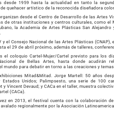
s desde 1959 hasta la actualidad en tanto la segun
 de quehacer artístico de la reconocida diseñadora col
ganizan desde el Centro de Desarrollo de las Artes Vi
ás de otras instituciones y centros culturales, como el
ubano, la Academia de Artes Plásticas San Alejandro y
.
 y el Consejo Nacional de las Artes Plásticas (CNAP), 
ta el 29 de abril próximo, además de talleres, conferenc
 el coloquio Cartel-Mujer/Cartel previsto para los dí
cional de Bellas Artes, hasta donde acudirán rel
l mundo para debatir en torno a las creaciones y temas 
xhibiciones Mitad&Mitad. Jorge Martell: 50 años desp
 Estados Unidos; Palimpsesto, una serie de 100 car
et y Vincent Devaud; y CACa en el taller, muestra colectiv
artel (CACa).
ez en 2013, el festival cuenta con la colaboración d
 avalado regionalmente por la Asociación Latinoamerica