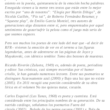
asiento en la poesía, quintaesencia de la emoción hecha palabras.
Enseguida vienen a la mente tres textos que están entre lo mejor
escrito por “uno de nosotros”: “Elegía por Martín Dihigo”, de
Nicolás Guillén, “Pío tai”, de Roberto Fernández Retamar, y
“Squeeze play
”, de
Emilio García Montiel, tres autores de
generaciones algo distantes entre sí, pero emparentados por aquel
sentimiento
de gozar/sufrir la pelota como el juego más serio de
que seamos capaces.
Pero son muchos los poetas de este lado del mar que –al decir de
RFR– vivieron la emoción de ver en el terreno a las figuras
legendarias, antes de adentrarse en las páginas de Joyce y
Mayakovski, con idéntico temblor. Tomo dos botones de muestras.
Ricardo Riverón (Zulueta, 1949) es, además de poeta, periodista
y editor. Sus crónicas, casi siempre recorridas por el humor
criollo, le han ganado numerosos lectores. Entre sus poemarios se
distinguen
Azarosamente azul
(2000) y
Bajo una luz que no existe
(2005). En 2011 recogió una porción considerable de su obra
lírica en el volumen
No me quieras matar, corazón.
Carlos Esquivel (Las Tunas, 1968) es poeta y cuentista. Está
considerado entre los principales nombres de su generación. De su
nutrido catálogo, señalamos los poemarios
Fuera del
círculo
(2002)
,
Balada de los perros oscuros
(2001) y
Bala de