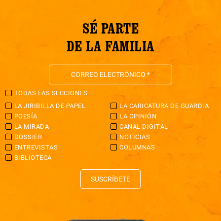
SÉ PARTE
DE LA FAMILIA
TODAS LAS SECCIONES
LA JIRIBILLA DE PAPEL
LA CARICATURA DE GUARDIA
POESÍA
LA OPINIÓN
LA MIRADA
CANAL DIGITAL
DOSSIER
NOTICIAS
ENTREVISTAS
COLUMNAS
BIBLIOTECA
SUSCRÍBETE