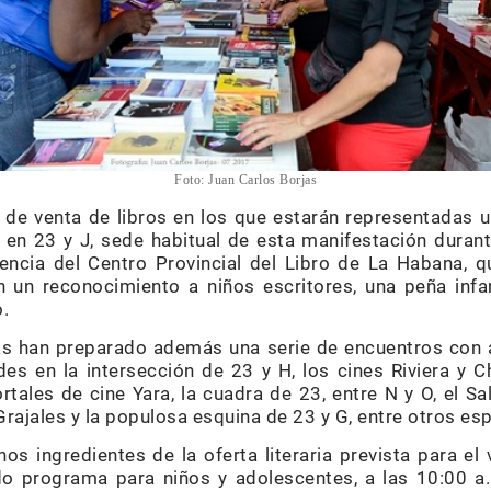
Foto: Juan Carlos Borjas
 de venta de libros en los que estarán representadas u
to en 23 y J, sede habitual de esta manifestación dura
encia del Centro Provincial del Libro de La Habana, qu
n un reconocimiento a niños escritores, una peña infan
.
nas han preparado además una serie de encuentros con 
edes en la intersección de 23 y H, los cines Riviera y C
rtales de cine Yara, la cuadra de 23, entre N y O, el 
rajales y la populosa esquina de 23 y G, entre otros es
s ingredientes de la oferta literaria prevista para el v
do programa para niños y adolescentes, a las 10:00 a.