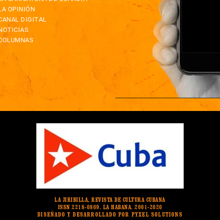
LA OPINIÓN
CANAL DIGITAL
NOTICIAS
COLUMNAS
LA JIRIBILLA, REVISTA DE CULTURA CUBANA
ISSN 2218-0869. LA HABANA. 2001-2026
DISEÑADO Y DESARROLLADO POR PYXEL SOLUTIONS