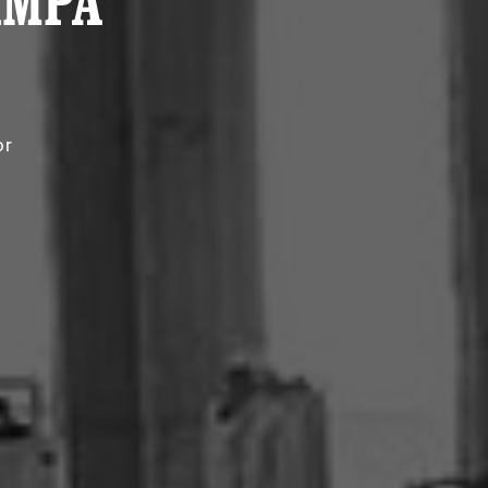
AMPA
or