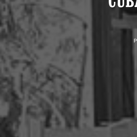
CUB
P