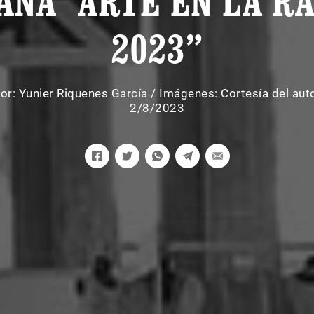
ANA “ARTE EN LA R
2023”
or:
Yunier Riquenes García
/
Imágenes: Cortesía del aut
2/8/2023