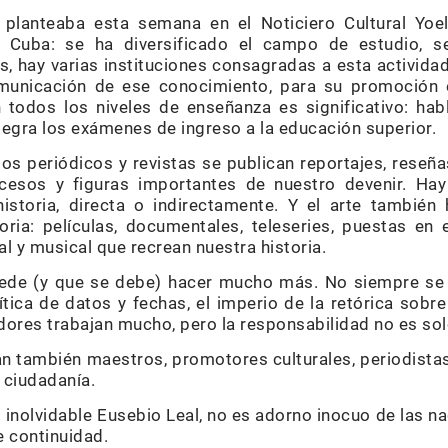
planteaba esta semana en el Noticiero Cultural Yoel
e Cuba: se ha diversificado el campo de estudio, s
, hay varias instituciones consagradas a esta actividad
municación de ese conocimiento, para su promoción 
n todos los niveles de enseñanza es significativo: h
ntegra los exámenes de ingreso a la educación superior.
n, los periódicos y revistas se publican reportajes, reseñ
cesos y figuras importantes de nuestro devenir. Ha
historia, directa o indirectamente. Y el arte tambié
ia: películas, documentales, teleseries, puestas en 
l y musical que recrean nuestra historia.
de (y que se debe) hacer mucho más. No siempre se l
ítica de datos y fechas, el imperio de la retórica sob
adores trabajan mucho, pero la responsabilidad no es sol
n también maestros, promotores culturales, periodistas,
 ciudadanía.
l inolvidable Eusebio Leal, no es adorno inocuo de las nac
e continuidad.