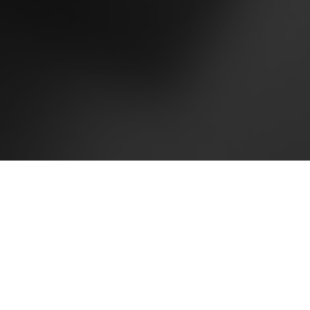
La música es el estandarte en la vida de Cotó, un
tresero que, desde Guantánamo, defiende el changüí
y toda esa herencia que surge de la unión entre la
sangre haitiana y cubana. El músico sabe que
muchos cubanos no conocen la cultura del extremo
oriental del país en su real dimensión. “Quiero
mostrarle al pueblo mis raíces, que las cosas
pueden ser diferentes. Mezclé la rumba, el