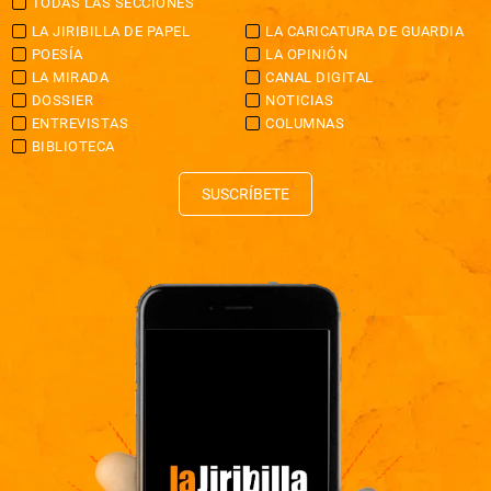
TODAS LAS SECCIONES
LA JIRIBILLA DE PAPEL
LA CARICATURA DE GUARDIA
POESÍA
LA OPINIÓN
LA MIRADA
CANAL DIGITAL
DOSSIER
NOTICIAS
ENTREVISTAS
COLUMNAS
BIBLIOTECA
SUSCRÍBETE