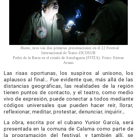
.
Humo
, tuvo sus dos primeras presentaciones en el 22 Festival
Internacional de Teatro ZICOSUR
Pedro de la Barra en el estado de Antofagasta (FITZA). Fotos: Ettiene
Armas
Las risas oportunas, los suspiros al unísono, los
aplausos al final… Fue evidente que, más allá de las
distancias geográficas, las realidades de la región
tienen puntos de contacto, y el teatro, como medio
vivo de expresión, puede conectar a todos mediante
códigos universales que pueden hacer reír, llorar,
reflexionar, meditar, protestar, denunciar, inquirir…
La obra, escrita por el cubano Yunior García, será
presentada en la comuna de Calama como parte de
la programación del festival, y también allí, se