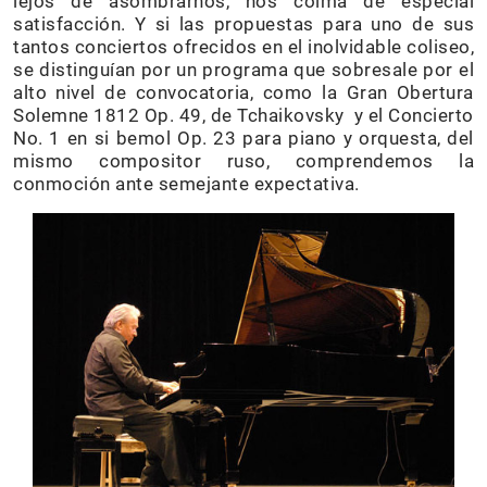
lejos de asombrarnos, nos colma de especial
satisfacción. Y si las propuestas para uno de sus
tantos conciertos ofrecidos en el inolvidable coliseo,
se distinguían por un programa que sobresale por el
alto nivel de convocatoria, como la Gran Obertura
Solemne 1812 Op. 49, de Tchaikovsky y el Concierto
No. 1 en si bemol Op. 23 para piano y orquesta, del
mismo compositor ruso, comprendemos la
conmoción ante semejante expectativa.