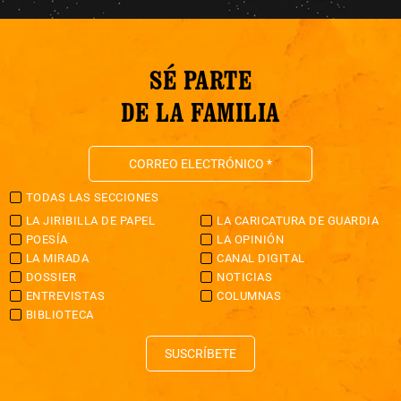
SÉ PARTE
DE LA FAMILIA
TODAS LAS SECCIONES
LA JIRIBILLA DE PAPEL
LA CARICATURA DE GUARDIA
POESÍA
LA OPINIÓN
LA MIRADA
CANAL DIGITAL
DOSSIER
NOTICIAS
ENTREVISTAS
COLUMNAS
BIBLIOTECA
SUSCRÍBETE