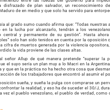
metiendo entre las ruedas del gobierno para impedi
a disfrazado de plan salvador, un reconocimiento d
 Maduro de en medio y que solo ha servido para entorpec
sía al grado sumo cuando afirma que: “Todas nuestras ac
en la lucha por alcanzarlo, tendrán a los venezola
o central y permanente de su gestión”. Hasta ahor
bles” solo han sido tenidos en cuenta por la oposición
 la cifra de muertos generada por la violencia opositora,
rdido la vida proviene de las clases altas.
al señor Allup de qué manera pretende “superar la 
ue el suyo sería un plan muy a lo Macri en la Argentina
y que en la práctica no ha hecho otra cosa que desman
tección de los trabajadores que encontró al asumir el po
oposición sueña, y sueña la pulga con comprarse un perr
onfrontar la realidad, y eso ha de suceder el 30/J, dura
a vez el pueblo venezolano, el pueblo de verdad, como o