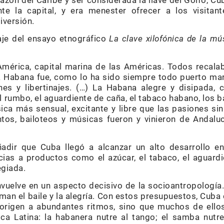
azón del Caribe y ser considerada la llave del Golfo, Cub
nte la capital, y era menester ofrecer a los visitant
iversión.
aje del ensayo etnográfico
La clave xilofónica de la m
 América, capital marina de las Américas. Todos recala
a Habana fue, como lo ha sido siempre todo puerto mar
es y libertinajes. (…) La Habana alegre y disipada, 
 rumbo, el aguardiente de caña, el tabaco habano, los ba
ca más sensual, excitante y libre que las pasiones sin
tos, bailoteos y músicas fueron y vinieron de Andaluc
adir que Cuba llegó a alcanzar un alto desarrollo 
ias a productos como el azúcar, el tabaco, el aguardie
egiada.
uelve en un aspecto decisivo de la socioantropología
aman el baile y la alegría. Con estos presupuestos, Cuba 
 origen a abundantes ritmos, sino que muchos de ellos
ca Latina: la habanera nutre al tango; el samba nutre