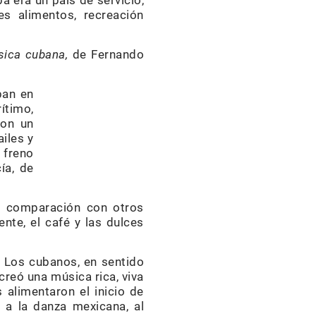
a era un país de servicio,
es alimentos, recreación
úsica cubana,
de Fernando
ban en
ítimo,
con un
iles y
 freno
ía, de
en comparación con otros
nte, el café y las dulces
. Los cubanos, en sentido
creó una música rica, viva
 alimentaron el inicio de
 a la danza mexicana, al