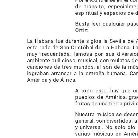
Por encontrarse en el cor
de tránsito, especialme
espiritual y espacios de d
Basta leer cualquier pas
Ortiz:
La Habana fue durante siglos la Sevilla de
esta rada de San Cristóbal de La Habana. L
muy frecuentada, famosa por sus diversion
ambiente bullicioso, musical, con mulatas del
canciones de tres mundos, al son de la músi
lograban arrancar a la entraña humana. Can
América y de África.
A todo esto, hay que añ
pueblos de América, grac
frutas de una tierra privil
Nuestra música se desenv
general, son divertidos; 
y universal. No solo dio
varias músicas en Améri