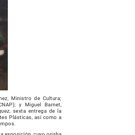
ez, Ministro de Cultura;
CNAP); y Miguel Barnet,
uez,
sexta entrega de la
tes Plásticas, así como a
iempos.
ta exposición, cuyo orisha