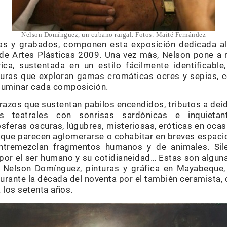
Nelson Domínguez, un cubano raigal. Fotos: Maité Fernández
uras y grabados, componen esta exposición dedicada a
 de Artes Plásticas 2009. Una vez más, Nelson pone a 
ca, sustentada en un estilo fácilmente identificable
turas que exploran gamas cromáticas ocres y sepias, 
iluminar cada composición.
razos que sustentan pabilos encendidos, tributos a dei
s teatrales con sonrisas sardónicas e inquietan
feras oscuras, lúgubres, misteriosas, eróticas en ocas
que parecen aglomerarse o cohabitar en breves espaci
ntremezclan fragmentos humanos y de animales. Silen
por el ser humano y su cotidianeidad… Estas son alguna
 Nelson Domínguez, pinturas y gráfica en Mayabeque
rante la década del noventa por el también ceramista, d
 los setenta años.