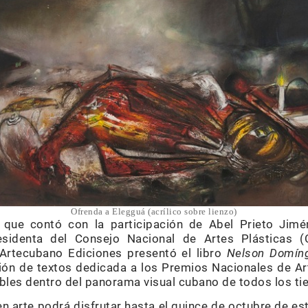
Ofrenda a Elegguá (acrílico sobre lienzo)
, que contó con la participación de Abel Prieto Jimén
esidenta del Consejo Nacional de Artes Plásticas (
 Artecubano Ediciones presentó el libro
Nelson Domíng
ción de textos dedicada a los Premios Nacionales de Ar
ibles dentro del panorama visual cubano de todos los t
n arte podrá disfrutar hasta el quince de octubre de es