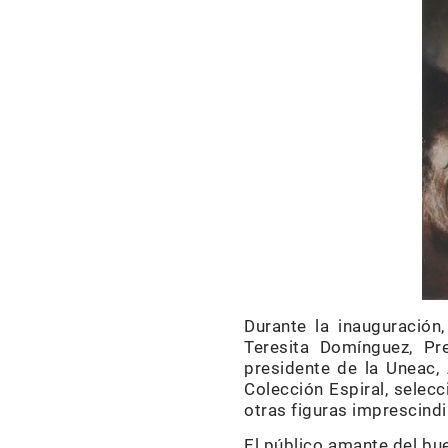
Durante la inauguración
Teresita Domínguez, Pr
presidente de la Uneac,
Colección Espiral, selec
otras figuras imprescind
El público amante del bue