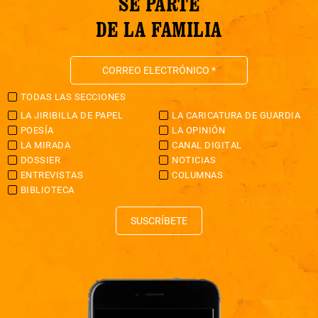
SÉ PARTE
DE LA FAMILIA
TODAS LAS SECCIONES
LA JIRIBILLA DE PAPEL
LA CARICATURA DE GUARDIA
POESÍA
LA OPINIÓN
LA MIRADA
CANAL DIGITAL
DOSSIER
NOTICIAS
ENTREVISTAS
COLUMNAS
BIBLIOTECA
SUSCRÍBETE