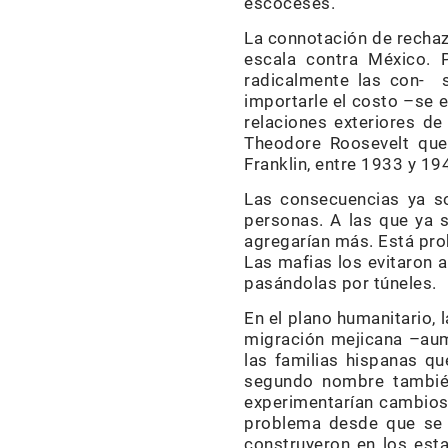
escoceses.
La connotación de rechazo
escala contra México. 
radicalmente las con- s
importarle el costo –se e
relaciones exteriores de
Theodore Roosevelt que 
Franklin, entre 1933 y 19
Las consecuencias ya so
personas. A las que ya s
agregarían más. Está pro
Las mafias los evitaron 
pasándolas por túneles.
En el plano humanitario, 
migración mejicana –aum
las familias hispanas q
segundo nombre también
experimentarían cambios
problema desde que se 
construyeron en los est