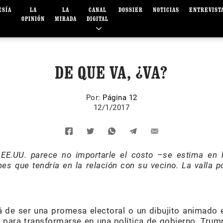
ESÍA
LA
LA
CANAL
DOSSIER
NOTICIAS
ENTREVIST
OPINIÓN
MIRADA
DIGITAL
DE QUE VA, ¿VA?
Por:
Página 12
12/1/2017
 EE.UU. parece no importarle el costo –se estima en 
nes que tendría en la relación con su vecino. La valla p
á de ser una promesa electoral o un dibujito animad
 para transformarse en una política de gobierno. Trump