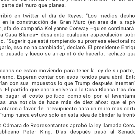
r parte del muro que planea.
cribió en twitter el día de Reyes: “Los medios des
o en la construcción del Gran Muro (en aras de la 
x jefa de campaña Kellyanne Conway –quien continuar
la Casa Blanca– desalentó cualquier especulación sob
o. “Sugerir que está rompiendo su promesa electoral no 
arlo, eso no ha cambiado”, declaró. El presidente Enri
o pasado y luego se arrepintió de hacerlo, rechazó qu
icanos se están moviendo para tener la ley de su parte,
ierno. Esperan contar con esos fondos para abril. Ent
ían con sus impuestos lo que Trump después intentaría
. El partido que ahora volverá a la Casa Blanca tras 
 pagar el costo político completo por el levantam
s una noticia de hace más de diez años: que el pre
n votaron a favor del presupuesto para un muro más cor
rump nunca estuvo solo en esta idea de blindar la front
a Cámara de Representantes aprobó la ley llamada Cer
publicano Peter King. Días después pasó al Sen