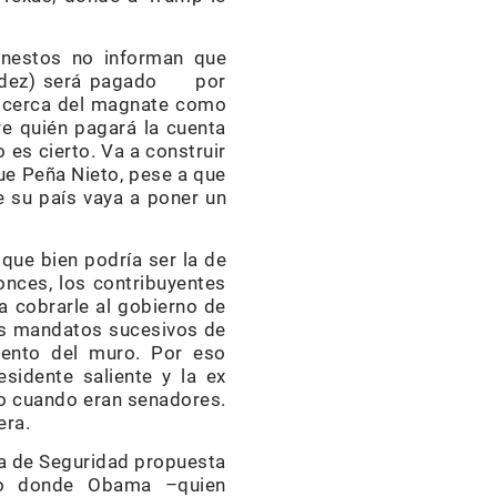
honestos no informan que
rapidez) será pagado por
á cerca del magnate como
re quién pagará la cuenta
es cierto. Va a construir
que Peña Nieto, pese a que
e su país vaya a poner un
 que bien podría ser la de
onces, los contribuyentes
 cobrarle al gobierno de
dos mandatos sucesivos de
iento del muro. Por eso
sidente saliente y la ex
to cuando eran senadores.
era.
ca de Seguridad propuesta
ado donde Obama –quien