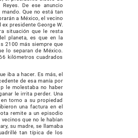
e Reyes. De ese anuncio
e mando. Que no está tan
rarán a México, el vecino
el ex presidente George W.
a situación que le resta
el planeta, es que en la
unos 2100 más siempre que
ue lo separan de México.
.866 kilómetros cuadrados
ue iba a hacer. Es más, el
ecedente de esa manía por
ump le molestaba no haber
nar le irrita perder. Una
 en torno a su propiedad
bieron una factura en el
dota remite a un episodio
 vecinos que no le habían
ary, su madre, se llamaba
adrillé tan típica de los