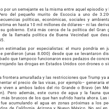
 por un semejante es la misma entre aquel episodio y l
Pero del pequeño murito de Escocia a uno de 3.20
ecuencias políticas, económicas, sociales y ambien
stima en hasta 10 mil millones de dólares– ni las deriv
 su gobierno. Está más cerca de la política del Gran 
de la llamada política de Buena Vecindad que desar
45.
n estimadas por especialistas: el muro pondría en j
e perdieron (unas 8.000) desde que se levantaron dist
bado que tampoco funcionaron esos pedazos de concret
arrojando las drogas en Estados Unidos con drones o si
la frontera amurallada y las restricciones que Trump ya 
entar el precio de las visas, por ejemplo– generaría 
ue viven a ambos lados del río Grande o Bravo (en Mé
). Pero además, este curso de agua y la fauna qu
 más bruscos de los que han sufrido hasta ahora. Las 
fue acumulando el agua en zonas próximas a los pe
ados de California, Arizona y Nuevo México. No así en