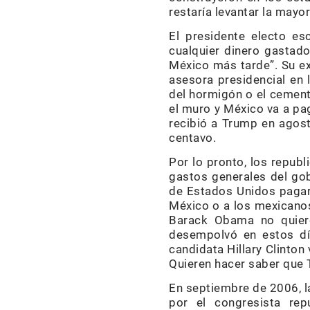
restaría levantar la mayo
El presidente electo es
cualquier dinero gastad
México más tarde”. Su e
asesora presidencial en 
del hormigón o el cement
el muro y México va a pag
recibió a Trump en agost
centavo.
Por lo pronto, los republ
gastos generales del gob
de Estados Unidos pagar
México o a los mexicanos
Barack Obama no quiere
desempolvó en estos día
candidata Hillary Clinto
Quieren hacer saber que T
En septiembre de 2006, l
por el congresista re