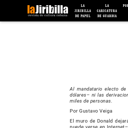
LA
LA
PO
JIRIBILLA
CARICATURA
DE PAPEL
DE GUARDIA
Al mandatario electo de
dólares– ni las derivacio
miles de personas.
Por Gustavo Veiga
El muro de Donald dejar
puede verse en Internet–