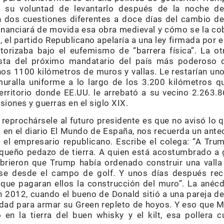
có su voluntad de levantarlo después de la noche d
 dos cuestiones diferentes a doce días del cambio d
financiará de movida esa obra medieval y cómo se la cob
, el partido Republicano apelaría a una ley firmada por 
orizaba bajo el eufemismo de “barrera física”. La otr
esta del próximo mandatario del país más poderoso d
unos 1100 kilómetros de muros y vallas. Le restarían 
muralla uniforme a lo largo de los 3.200 kilómetros q
erritorio donde EE.UU. le arrebató a su vecino 2.263
siones y guerras en el siglo XIX.
reprochársele al futuro presidente es que no avisó lo q
no en el diario El Mundo de España, nos recuerda un ant
 el empresario republicano. Escribe el colega: “A Tr
ueño pedazo de tierra. A quien está acostumbrado a ga
brieron que Trump había ordenado construir una valla
se desde el campo de golf. Y unos días después reci
 que pagaran ellos la construcción del muro”. La anéc
n 2012, cuando el bueno de Donald sitió a una pareja de
dad para armar su Green repleto de hoyos. Y eso que M
n la tierra del buen whisky y el kilt, esa pollera cu