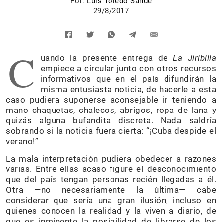
Por:
Luis Toledo Sande
29/8/2017
C
uando la presente entrega de
La Jiribilla
empiece a circular junto con otros recursos
informativos que en el país difundirán la
misma entusiasta noticia, de hacerle a esta
caso pudiera suponerse aconsejable ir teniendo a
mano chaquetas, chalecos, abrigos, ropa de lana y
quizás alguna bufandita discreta. Nada saldría
sobrando si la noticia fuera cierta: “¡Cuba despide el
verano!”
La mala interpretación pudiera obedecer a razones
varias. Entre ellas acaso figure el desconocimiento
que del país tengan personas recién llegadas a él.
Otra —no necesariamente la última— cabe
considerar que sería una gran ilusión, incluso en
quienes conocen la realidad y la viven a diario, de
que es inminente la posibilidad de librarse de los