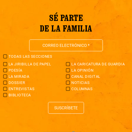
SÉ PARTE
DE LA FAMILIA
TODAS LAS SECCIONES
LA JIRIBILLA DE PAPEL
LA CARICATURA DE GUARDIA
POESÍA
LA OPINIÓN
LA MIRADA
CANAL DIGITAL
DOSSIER
NOTICIAS
ENTREVISTAS
COLUMNAS
BIBLIOTECA
SUSCRÍBETE