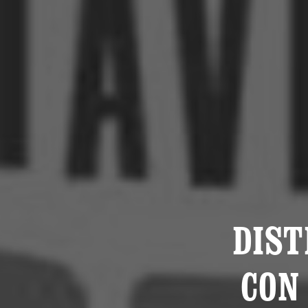
DIST
CON