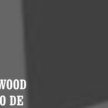
 WOOD
O DE