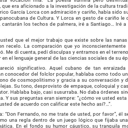
sta vocación mía. “La poesía ilumina pero desvirtúa
, que era aficionado a la investigación de la cultura tra
rico García Lorca con admiración y cariño, había sido su
spanocubana de Cultura. Y Lorca en gesto de cariño le
, cantarán los techos de palmera, iré a Santiago… Iré 
usted que el mejor trabajo que existe sobre las nanas 
on recelo. La comparación que yo inconscientemente 
tó. Me di cuenta, pedí disculpas y entramos en el terreno
r en el lenguaje general de las ciencias sociales de su é
reció significativo. Aquel cubano de tan enraizada e
tan conocedor del folclor popular, hablaba como todo un
tono de cosmopolitismo y gracia a su conversación y 
jas. Su tono, desprovisto de empaque, coloquial y cas
utor. Hablaba bajo, casi susurraba. No daba órdenes si
ia. Y sus preguntas eran siempre: “¿cómo ve usted esta 
 usted de acuerdo con calificar este hecho así?…”.
a: “Don Fernando, no me trate de usted, por favor”, él 
o una regla dentro de un juego lógico que fijaba una 
mática. En el fondo su humor cáustico, su tranquila 