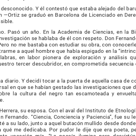
desconocido. Y él contestó que estaba alejado del barul
án —Ortiz se graduó en Barcelona de Licenciado en Der
sible.
so. Pasó un año. En la Academia de Ciencias, en la Bi
nvestigación se hablaba de él con respeto. Don Fernand
ero no me bastaba con estudiar su obra, con conocerl
rarme a aquel hombre que había espigado en la “intrinc
labras, en labor pionera de exploración y análisis qu
nuestro tercer descubridor, en comprometida secuencia
 diario. Y decidí tocar a la puerta de aquella casa de 
ersal en que se habían gestado las investigaciones que 
obre la cultura del negro tan escamoteada y envuel
e.
Herrera, su esposa. Con el aval del Instituto de Etnolog
on Fernando. “Ciencia, Conciencia y Paciencia”, fue su 
é a su lado, junto a aquel butacón mullido desde donde 
 qué me dedicaba. Por pudor le dije que era poeta, p