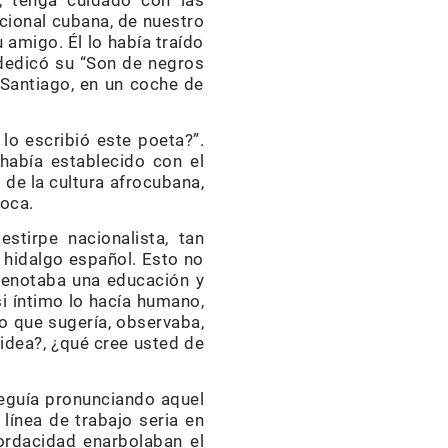
, tenga cuidado con las
dicional cubana, de nuestro
 amigo. Él lo había traído
 dedicó su “Son de negros
a Santiago, en un coche de
lo escribió este poeta?”.
había establecido con el
 de la cultura afrocubana,
poca.
stirpe nacionalista, tan
 hidalgo español. Esto no
denotaba una educación y
i íntimo lo hacía humano,
no que sugería, observaba,
idea?, ¿qué cree usted de
seguía pronunciando aquel
línea de trabajo seria en
mordacidad enarbolaban el