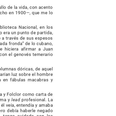
lo de la vida, con acento
echo en 1900—, que me lo
blioteca Nacional, en los
o era un punto de partida,
e a través de sus espesos
ada fronda” de lo cubano,
e hiciera afirmar a Juan
 con el genovés temerario
columnas dóricas, de aquel
darían luz sobre el hombre
ta en fábulas macabras y
ía y Folclor como carta de
lema y
lead
profesional. La
él veía, entendía y amaba
ero debía haberle negado