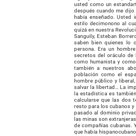
usted como un estandart
después cuando me dijo u
había enseñado. Usted i
estilo decimonono al cua
quizá en nuestra Revoluc
Sanguily, Esteban Borre
saben bien quienes lo 
persona. Era un hombre 
secretos del oráculo de 
como humanista y como c
también a nuestros abo
población como el españ
hombre público y liberal,
salvar la libertad… La i
la estadística es tambié
calcularse que las dos 
resto para los cubanos y 
pasado al dominio privad
las minas son extranjera
de compañías cubanas. Y 
que había hispanocubanos