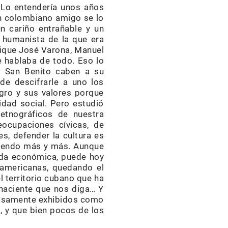
 Lo entendería unos años
un colombiano amigo se lo
n cariño entrañable y un
a humanista de la que era
rique José Varona, Manuel
 hablaba de todo. Eso lo
n San Benito caben a su
de descifrarle a uno los
egro y sus valores porque
dad social. Pero estudió
etnográficos de nuestra
eocupaciones cívicas, de
es, defender la cultura es
eciendo más y más. Aunque
vida económica, puede hoy
 americanas, quedando el
l territorio cubano que ha
ehaciente que nos diga… Y
mposamente exhibidos como
, y que bien pocos de los