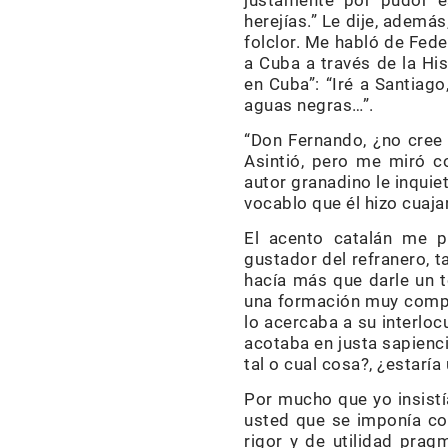
justamente por pudor e
herejías.” Le dije, además
folclor. Me habló de Fede
a Cuba a través de la Hi
en Cuba”: “Iré a Santiago
aguas negras…”.
“Don Fernando, ¿no cree 
Asintió, pero me miró c
autor granadino le inquie
vocablo que él hizo cuaja
El acento catalán me pa
gustador del refranero, 
hacía más que darle un 
una formación muy comple
lo acercaba a su interloc
acotaba en justa sapienc
tal o cual cosa?, ¿estaría
Por mucho que yo insistí
usted que se imponía com
rigor y de utilidad prag