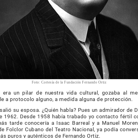
Foto: Cortesía de la Fundación Fernando Ortiz
era un pilar de nuestra vida cultural, gozaba al me
arle a protocolo alguno, a medida alguna de protección.
salió su esposa. ¿Quién habla? Pues un admirador de Do
de 1962. Desde 1958 había trabado yo contacto fértil c
más tarde conocería a Isaac Barreal y a Manuel Moren
e Folclor Cubano del Teatro Nacional, ya podía convers
más puros y auténticos de Fernando Ortiz.