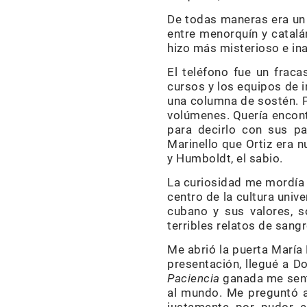
De todas maneras era un 
entre menorquín y catal
hizo más misterioso e ina
El teléfono fue un fraca
cursos y los equipos de i
una columna de sostén. P
volúmenes. Quería encont
para decirlo con sus pa
Marinello que Ortiz era 
y Humboldt, el sabio.
La curiosidad me mordía a
centro de la cultura univ
cubano y sus valores, s
terribles relatos de sangr
Me abrió la puerta María 
presentación, llegué a D
Paciencia
ganada me sent
al mundo. Me preguntó a