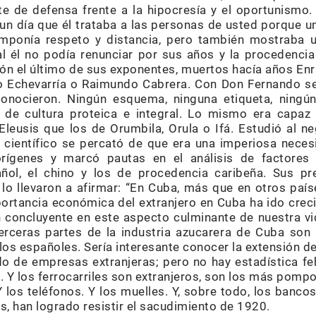
e de defensa frente a la hipocresía y el oportunismo.
n día que él trataba a las personas de usted porque 
mponía respeto y distancia, pero también mostraba u
l él no podía renunciar por sus años y la procedenci
ión el último de sus exponentes, muertos hacía años En
ro Echevarría o Raimundo Cabrera. Con Don Fernando se
conocieron. Ningún esquema, ninguna etiqueta, ningú
de cultura proteica e integral. Lo mismo era capaz 
Eleusis que los de Orumbila, Orula o Ifá. Estudió al n
ientífico se percató de que era una imperiosa necesi
rígenes y marcó pautas en el análisis de factores 
ol, el chino y los de procedencia caribeña. Sus pr
 lo llevaron a afirmar: “En Cuba, más que en otros país
mportancia económica del extranjero en Cuba ha ido cr
n concluyente en este aspecto culmi­nante de nuestra 
terceras partes de la industria azucarera de Cuba son
los españoles. Sería interesante conocer la extensión de
o de empresas extranjeras; pero no hay estadística f
s. Y los ferrocarriles son extranjeros, son los más po
los teléfonos. Y los muelles. Y, sobre todo, los bancos
, han logrado resistir el sacudimiento de 1920.