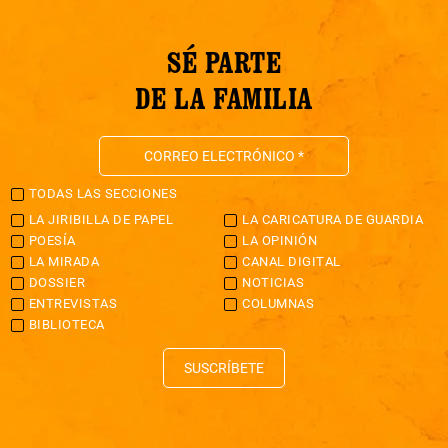
SÉ PARTE
DE LA FAMILIA
TODAS LAS SECCIONES
LA JIRIBILLA DE PAPEL
LA CARICATURA DE GUARDIA
POESÍA
LA OPINIÓN
LA MIRADA
CANAL DIGITAL
DOSSIER
NOTICIAS
ENTREVISTAS
COLUMNAS
BIBLIOTECA
SUSCRÍBETE