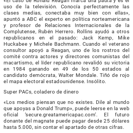
«El caso de Ronald Reagan marca una pauta y es el
uso de la televisión. Conocía perfectamente las
clases medias, conectaba muy bien con ellas»,
apuntó a ABC el experto en política norteamericana
y profesor de Relaciones Internacionales de la
Complutense, Rubén Herrero. Rollins ayudó a otros
republicanos en el pasado: Jack Kemp, Mike
Huckabee y Michele Bachmann. Cuando el veterano
consultor apoyó a Reagan, uno de los rostros del
comité contra actores y directores comunistas del
macartismo, el líder republicano revalidó su victoria
en 1984 ganando en 49 de los 50 estados al
candidato demócrata, Walter Mondale. Tiñó de rojo
el mapa electoral estadounidense. Insólito.
Super PACs, coladero de dinero
«Los medios piensan que no existes. Dile al mundo
que apoyas a Donald Trump», puede leerse en la web
oficial ‘secure.greatamericapac.com’. El futuro
donante del magnate puede pagar desde 25 dólares
hasta 5.000, sin contar el apartado de otras cifras.