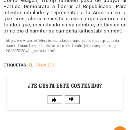
Como Reagan, Trump también pasó de apoyar al
Partido Demócrata a liderar al Republicano. Para
intentar emularle y representar a la América en la
que cree, ahora necesita a esos organizadores de
fondos que, recaudando en su nombre, podían en un
principio dinamitar su campaña ‘antiestablishment’.
http://www.abc.es/elecciones-estados-unidos/abci-trump-cambia-
bando-financiarse-si-mismo-recurrir-fondo-jefe-campana-reagan-
201605220421_noticia.html
ETIQUETAS:
EL GRAN ZOO
¿TE GUSTA ESTE CONTENIDO?