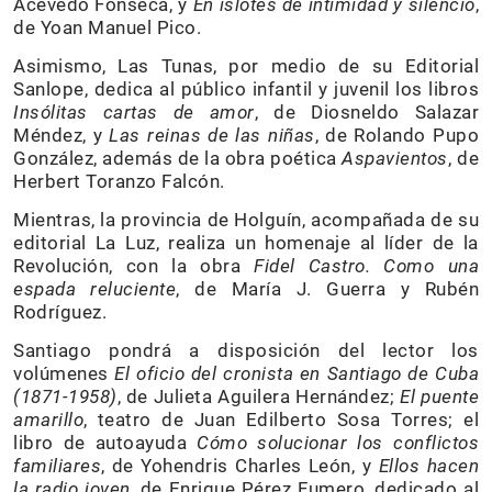
Acevedo Fonseca, y
En islotes de intimidad y silencio
,
de Yoan Manuel Pico.
Asimismo, Las Tunas, por medio de su Editorial
Sanlope, dedica al público infantil y juvenil los libros
Insólitas cartas de amor
, de Diosneldo Salazar
Méndez, y
Las reinas de las niñas
, de Rolando Pupo
González, además de la obra poética
Aspavientos
, de
Herbert Toranzo Falcón.
Mientras, la provincia de Holguín, acompañada de su
editorial La Luz, realiza un homenaje al líder de la
Revolución, con la obra
Fidel Castro. Como una
espada reluciente
, de María J. Guerra y Rubén
Rodríguez.
Santiago pondrá a disposición del lector los
volúmenes
El oficio del cronista en Santiago de Cuba
(1871-1958)
, de Julieta Aguilera Hernández;
El puente
amarillo
, teatro de Juan Edilberto Sosa Torres; el
libro de autoayuda
Cómo solucionar los conflictos
familiares
, de Yohendris Charles León, y
Ellos hacen
la radio joven
, de Enrique Pérez Fumero, dedicado al