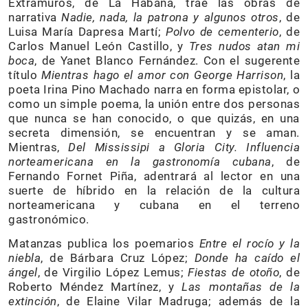
Extramuros, de La Habana, trae las obras de
narrativa
Nadie, nada, la patrona y algunos otros
, de
Luisa María Dapresa Martí;
Polvo de cementerio
, de
Carlos Manuel León Castillo, y
Tres nudos atan mi
boca
, de Yanet Blanco Fernández. Con el sugerente
título
Mientras hago el amor con George Harrison
, la
poeta Irina Pino Machado narra en forma epistolar, o
como un simple poema, la unión entre dos personas
que nunca se han conocido, o que quizás, en una
secreta dimensión, se encuentran y se aman.
Mientras,
Del Mississipi a Gloria City. Influencia
norteamericana en la gastronomía cubana
, de
Fernando Fornet Piña, adentrará al lector en una
suerte de híbrido en la relación de la cultura
norteamericana y cubana en el terreno
gastronómico.
Matanzas publica los poemarios
Entre el rocío y la
niebla
, de Bárbara Cruz López;
Donde ha caído el
ángel
, de Virgilio López Lemus;
Fiestas de otoño
, de
Roberto Méndez Martínez, y
Las montañas de la
extinción
, de Elaine Vilar Madruga; además de la