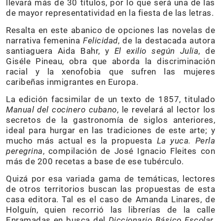
llevará más de 30 títulos, por lo que será una de las
de mayor representatividad en la fiesta de las letras.
Resalta en este abanico de opciones las novelas de
narrativa femenina
Felicidad
, de la destacada autora
santiaguera Aida Bahr, y
El exilio según Julia
, de
Giséle Pineau, obra que aborda la discriminación
racial y la xenofobia que sufren las mujeres
caribeñas inmigrantes en Europa.
La edición facsimilar de un texto de 1857, titulado
Manual del cocinero cubano
, le revelará al lector los
secretos de la gastronomía de siglos anteriores,
ideal para hurgar en las tradiciones de este arte; y
mucho más actual es la propuesta
La yuca. Perla
peregrina
, compilación de José Ignacio Fleites con
más de 200 recetas a base de ese tubérculo.
Quizá por esa variada gama de temáticas, lectores
de otros territorios buscan las propuestas de esta
casa editora. Tal es el caso de Amanda Linares, de
Holguín, quien recorrió las librerías de la calle
Enramadas en busca del
Diccionario Básico Escolar
,